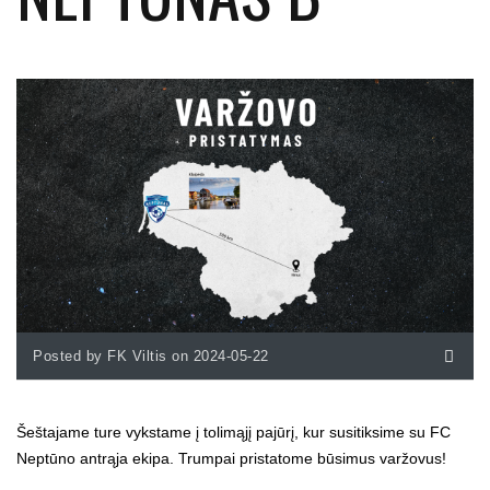
Posted by FK Viltis on 2024-05-22
Šeštajame ture vykstame į tolimąjį pajūrį, kur susitiksime su FC
Neptūno antrąja ekipa. Trumpai pristatome būsimus varžovus!