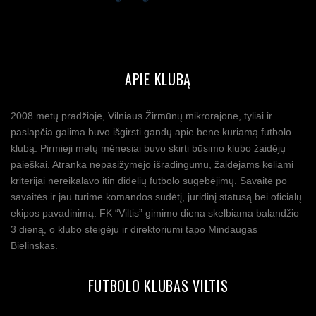
APIE KLUBĄ
2008 metų pradžioje, Vilniaus Žirmūnų mikrorajone, tyliai ir
paslapčia galima buvo išgirsti gandų apie bene kuriamą futbolo
klubą. Pirmieji metų mėnesiai buvo skirti būsimo klubo žaidėjų
paieškai. Atranka nepasižymėjo išradingumu, žaidėjams keliami
kriterijai nereikalavo itin didelių futbolo sugebėjimų. Savaitė po
savaitės ir jau turime komandos sudėtį, juridinį statusą bei oficialų
ekipos pavadinimą. FK “Viltis” gimimo diena skelbiama balandžio
3 dieną, o klubo steigėju ir direktoriumi tapo Mindaugas
Bielinskas.
FUTBOLO KLUBAS VILTIS