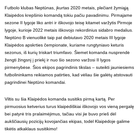
Futbolo klubas Neptūnas, įkurtas 2020 metais, plečiant žymiąją
Klaipėdos krepšinio komandą tokiu pačiu pavadinimu. Pirmajame
sezone II lygoje liko antri ir iškovojo teisę kitamet varžytis Pirmoje
lygoje, kurioje 2022 metais iškovojo rekordinius sidabro medalius.
Neptūno B vienuolikė taip pat debiutavo 2020 metais III lygoje
Klaipėdos apskrties čempionate, kuriame rungtyniavo keturis
sezonus, iš kurių triskart triumfavo. Šiemet komanda nusprendė
žengti žingsnį į priekį ir nuo šio sezono varžosi II lygos
pirmenybėse. Šios ekipos pagrindinis tikslas – suteikti jauniesiems
futbolininkams reikiamos patirties, kad vėliau šie galėtų atstovauti
pagrindinei Neptūno komandai.
Viltis su šia Klaipėdos komanda susitiks pirmą kartą. Per
pirmuosius ketverius turus klaipėdiškiai iškovojo vos vieną pergalę
bei patyrė tris pralaimėjimus, tačiau visi jie buvo prieš dėl
aukščiausių pozicijų kovojančias ekipas, todėl Klaipėdoje galime
tikėtis atkaklaus susitikimo!