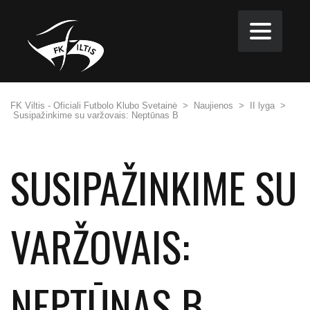
FK Viltis - Oficiali Futbolo Klubo Svetainė
>
Naujienos
>
II lyga
>
Susipažinkime su varžovais: Neptūnas B
SUSIPAŽINKIME SU
VARŽOVAIS:
NEPTŪNAS B