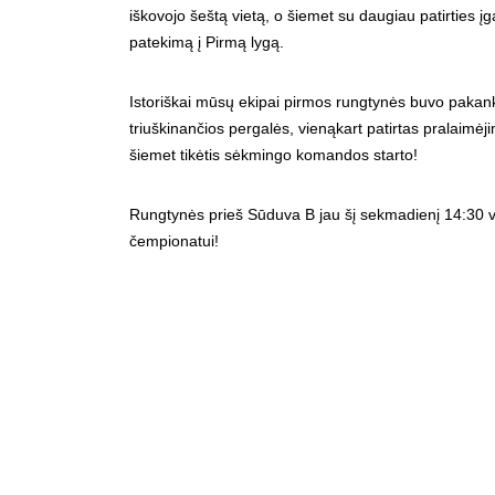
iškovojo šeštą vietą, o šiemet su daugiau patirties įg
patekimą į Pirmą lygą.
Istoriškai mūsų ekipai pirmos rungtynės buvo pakan
triuškinančios pergalės, vienąkart patirtas pralaimėji
šiemet tikėtis sėkmingo komandos starto!
Rungtynės prieš Sūduva B jau šį sekmadienį 14:30 val
čempionatui!