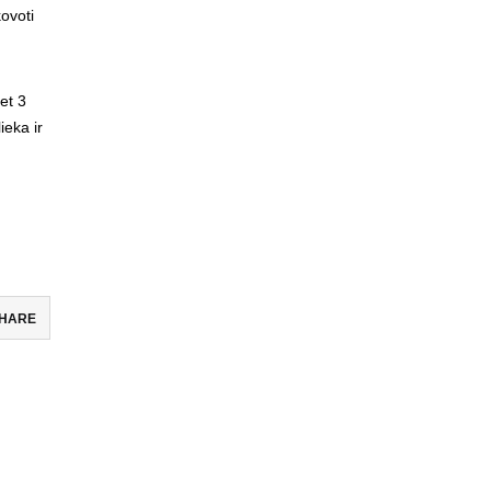
kovoti
et 3
ieka ir
FUTBOLO KLUBAS VILTIS
Žirmūnų g. 117-5, LT – 09118, Vilnius
+370 623 74745
info@fkviltis.lt
HARE
SEKITE MUS