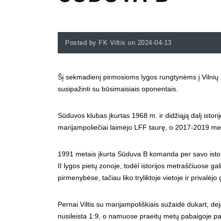
Posted by FK Viltis on 2024-04-13
Šį sekmadienį pirmosioms lygos rungtynėms į Vilnių
susipažinti su būsimaisiais oponentais.
Sūduvos klubas įkurtas 1968 m. ir didžiąją dalį isto
marijampoliečiai laimėjo LFF taurę, o 2017-2019 meta
1991 metais įkurta Sūduva B komanda per savo istori
II lygos pietų zonoje, todėl istorijos metraščiuose g
pirmenybėse, tačiau liko tryliktoje vietoje ir privalėjo 
Pernai Viltis su marijampoliškiais sužaidė dukart, de
nusileista 1:9, o namuose praeitų metų pabaigoje pat