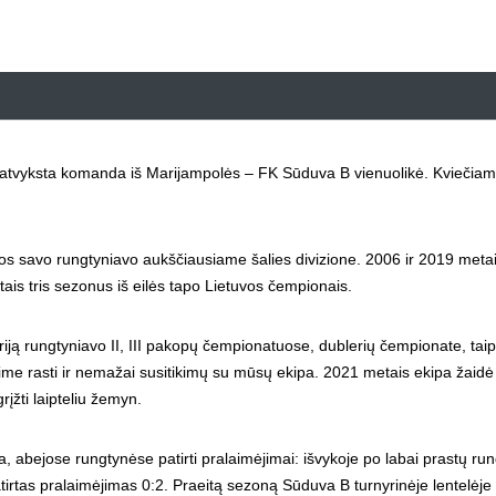
 atvyksta komanda iš Marijampolės – FK Sūduva B vienuolikė. Kviečia
rijos savo rungtyniavo aukščiausiame šalies divizione. 2006 ir 2019 meta
is tris sezonus iš eilės tapo Lietuvos čempionais.
ją rungtyniavo II, III pakopų čempionatuose, dublerių čempionate, taip 
alime rasti ir nemažai susitikimų su mūsų ekipa. 2021 metais ekipa žaidė 
grįžti laipteliu žemyn.
ja, abejose rungtynėse patirti pralaimėjimai: išvykoje po labai prastų ru
irtas pralaimėjimas 0:2. Praeitą sezoną Sūduva B turnyrinėje lentelėje