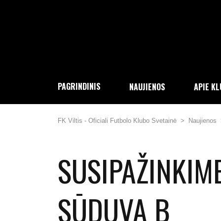
PAGRINDINIS
NAUJIENOS
APIE K
FK Viltis - Oficiali Futbolo Klubo Svetainė
>
Naujienos
SUSIPAŽINKIME
SŪDUVA B