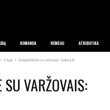
LUBĄ
KOMANDA
RĖMĖJAI
ATRIBUTIKA
>
II lyga
>
Susipažinkime su varžovais: Sūduva B
 SU VARŽOVAIS: