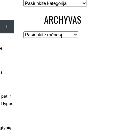
Kategorijos
ARCHYVAS
Archyvas
me
is
pat ir
I lygos
ngtynių