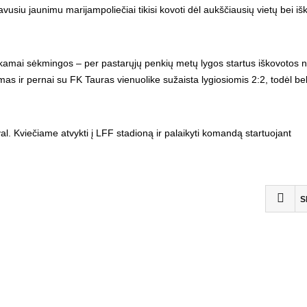
avusiu jaunimu marijampoliečiai tikisi kovoti dėl aukščiausių vietų bei iš
kamai sėkmingos – per pastarųjų penkių metų lygos startus iškovotos n
mas ir pernai su FK Tauras vienuolike sužaista lygiosiomis 2:2, todėl bel
APIE KLUBĄ
2008 metų pradžioje, Vilniaus Žirmūnų mikrorajone,
. Kviečiame atvykti į LFF stadioną ir palaikyti komandą startuojant
tyliai ir paslapčia galima buvo išgirsti gandų apie bene
kuriamą futbolo klubą. Pirmieji metų mėnesiai buvo
skirti būsimo klubo žaidėjų paieškai. Atranka
nepasižymėjo išradingumu, žaidėjams keliami kriterijai
S
nereikalavo itin didelių futbolo sugebėjimų. Savaitė po
savaitės ir jau turime komandos sudėtį, juridinį statusą
bei oficialų ekipos pavadinimą. FK “Viltis” gimimo diena
skelbiama balandžio 3 dieną, o klubo steigėju ir
direktoriumi tapo Mindaugas Bielinskas.