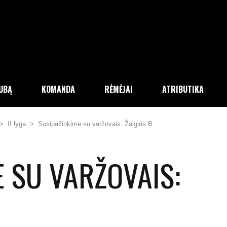
LUBĄ
KOMANDA
RĖMĖJAI
ATRIBUTIKA
>
II lyga
>
Susipažinkime su varžovais: Žalgiris B
 SU VARŽOVAIS: