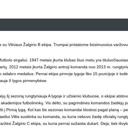
me su Vilniaus Žalgirio B ekipa. Trumpai pristatome būsimuosius varžovu
utbolo sirgaliui. 1947 metais įkurta klubas šiuo metu yra tituluočiausias
kartų. 2012 metais įkurta Žalgirio antroji komanda nuo 2013 m. rungtyn
 sidabro medalius. Pernai ekipa pirmoje lygoje liko 15 pozicijoje ir todė
iauja II lygos pirmenybėse.
ų šį sezoną rungtyniauja A lygoje ir užsienio klubuose, o ekipai atstov
ų akademijos futbolininkų. Vis dėlto, su pagrindinės komandos žaidėjų 
žti į Pirmą lygą. Kol kas šis sezonas komandai klostosi pagal planą – per
aeiliui Viltis susitinka su komanda, su kuria nebuvo žaidę oficialių rungt
aržėsi Žalgirio C ekipa, su kuria pernai sužaista dukart. Deja, tiek išvyk