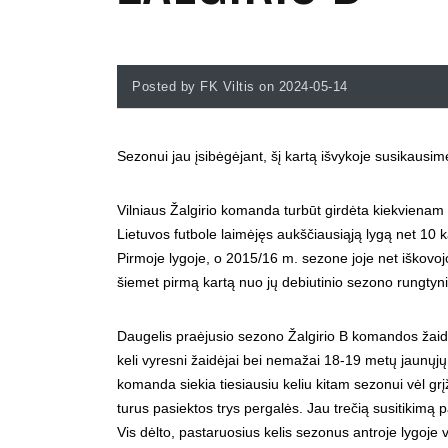
Posted by FK Viltis on 2024-05-14
Sezonui jau įsibėgėjant, šį kartą išvykoje susikausi
Vilniaus Žalgirio komanda turbūt girdėta kiekvienam f
Lietuvos futbole laimėjęs aukščiausiąją lygą net 10 
Pirmoje lygoje, o 2015/16 m. sezone joje net iškovojo
šiemet pirmą kartą nuo jų debiutinio sezono rungtyn
Daugelis praėjusio sezono Žalgirio B komandos žaidėj
keli vyresni žaidėjai bei nemažai 18-19 metų jaunųj
komanda siekia tiesiausiu keliu kitam sezonui vėl grį
turus pasiektos trys pergalės. Jau trečią susitikimą p
Vis dėlto, pastaruosius kelis sezonus antroje lygoje v