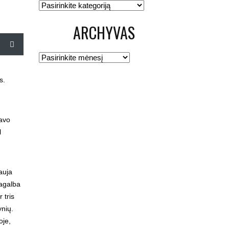
Kategorijos
ARCHYVAS
Archyvas
s.
iavo
l
auja
pagalba
 tris
ynių.
oje,