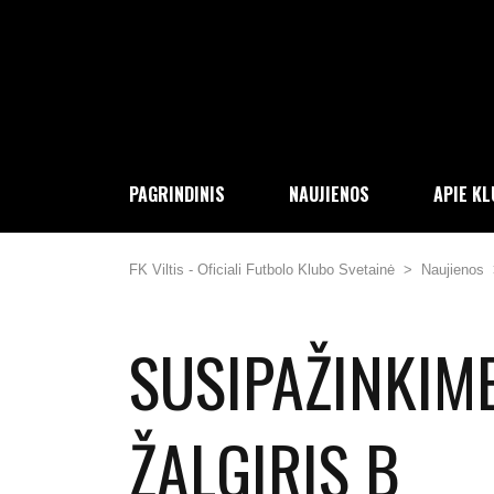
PAGRINDINIS
NAUJIENOS
APIE K
FK Viltis - Oficiali Futbolo Klubo Svetainė
>
Naujienos
SUSIPAŽINKIME
ŽALGIRIS B