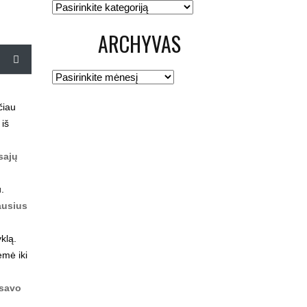
Kategorijos
ARCHYVAS
Archyvas
čiau
 iš
sajų
.
ausius
klą.
ėmė iki
 savo