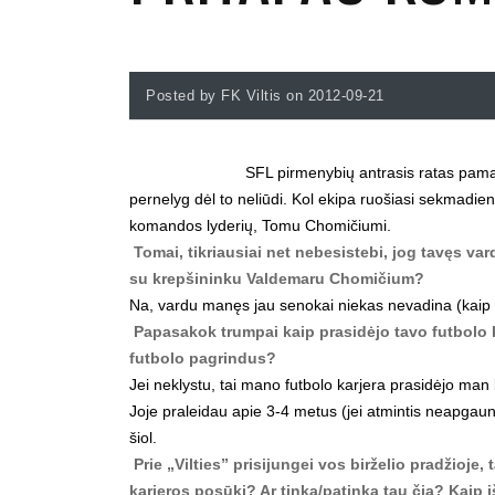
Posted by FK Viltis on 2012-09-21
SFL pirmenybių antrasis ratas pamaž
pernelyg dėl to neliūdi. Kol ekipa ruošiasi sekmadien
komandos lyderių, Tomu Chomičiumi.
Tomai, tikriausiai net nebesistebi, jog tavęs va
su krepšininku Valdemaru Chomičium?
Na, vardu manęs jau senokai niekas nevadina (kaip b
Papasakok trumpai kaip prasidėjo tavo futbolo 
futbolo pagrindus?
Jei neklystu, tai mano futbolo karjera prasidėjo man 
Joje praleidau apie 3-4 metus (jei atmintis neapgaun
šiol.
Prie „Vilties” prisijungei vos birželio pradžioje
karjeros posūkį? Ar tinka/patinka tau čia? Kaip iš