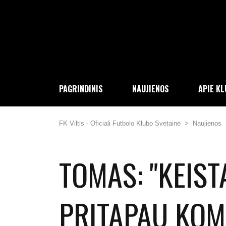
PAGRINDINIS
NAUJIENOS
APIE K
FK Viltis - Oficiali Futbolo Klubo Svetainė
>
Naujienos
TOMAS: "KEISTA
PRITAPAU KOM