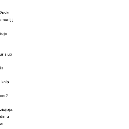
 žuvis
amuolį į
ioje
o
ur šiuo
is
, kaip
umas?
icijoje.
idimu
ai