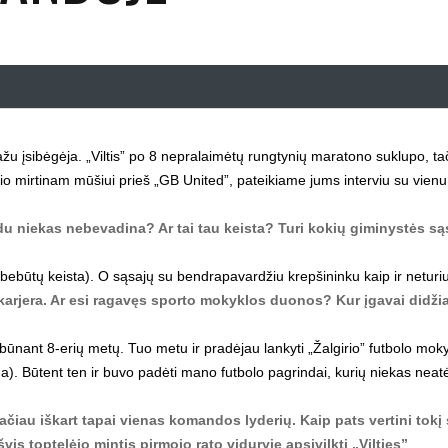
u įsibėgėja. „Viltis” po 8 nepralaimėtų rungtynių maratono suklupo, ta
io mirtinam mūšiui prieš „GB United”, pateikiame jums interviu su vienu
rdu niekas nebevadina? Ar tai tau keista? Turi kokių giminystės są
ebūtų keista). O sąsajų su bendrapavardžiu krepšininku kaip ir neturiu
karjera. Ar esi ragavęs sporto mokyklos duonos? Kur įgavai didži
būnant 8-erių metų. Tuo metu ir pradėjau lankyti „Žalgirio” futbolo moky
a). Būtent ten ir buvo padėti mano futbolo pagrindai, kurių niekas neat
, tačiau iškart tapai vienas komandos lyderių. Kaip pats vertini tokį
vis toptelėjo mintis pirmojo rato viduryje apsivilkti „Vilties”