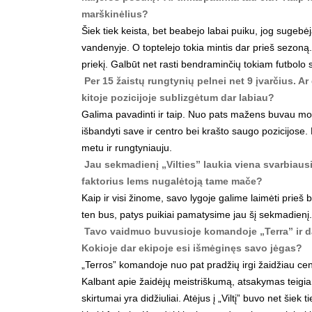
marškinėlius?
Šiek tiek keista, bet beabejo labai puiku, jog sugebėja
vandenyje. O toptelejo tokia mintis dar prieš sezoną.
priekį. Galbūt net rasti bendraminčių tokiam futbolo s
Per 15 žaistų rungtynių pelnei net 9 įvarčius. Ar
kitoje pozicijoje sublizgėtum dar labiau?
Galima pavadinti ir taip. Nuo pats mažens buvau moky
išbandyti save ir centro bei krašto saugo pozicijose.
metu ir rungtyniauju.
Jau sekmadienį „Vilties” laukia viena svarbiaus
faktorius lems nugalėtoją tame mače?
Kaip ir visi žinome, savo lygoje galime laimėti prieš 
ten bus, patys puikiai pamatysime jau šį sekmadienį.
Tavo vaidmuo buvusioje komandoje „Terra” ir dab
Kokioje dar ekipoje esi išmėginęs savo jėgas?
„Terros” komandoje nuo pat pradžių irgi žaidžiau cen
Kalbant apie žaidėjų meistriškumą, atsakymas teigia
skirtumai yra didžiuliai. Atėjus į „Viltį” buvo net šiek 