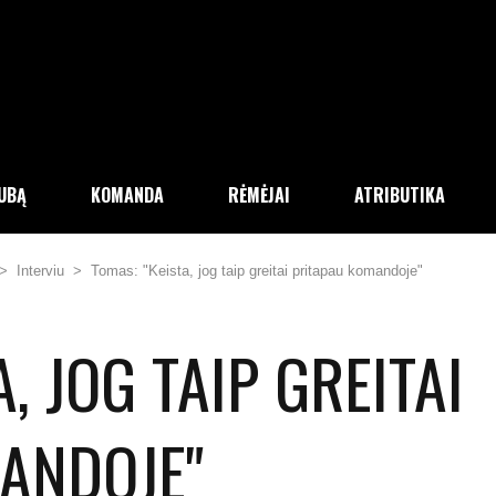
LUBĄ
KOMANDA
RĖMĖJAI
ATRIBUTIKA
>
Interviu
>
Tomas: "Keista, jog taip greitai pritapau komandoje"
, JOG TAIP GREITAI
ANDOJE"