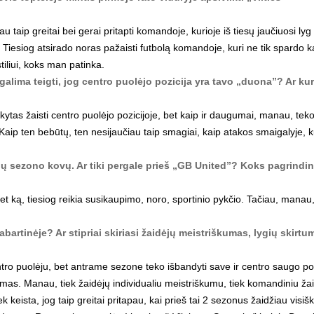
u taip greitai bei gerai pritapti komandoje, kurioje iš tiesų jaučiuosi lyg
 Tiesiog atsirado noras pažaisti futbolą komandoje, kuri ne tik spardo k
tiliui, koks man patinka.
 galima teigti, jog centro puolėjo pozicija yra tavo „duona”? Ar kur
tas žaisti centro puolėjo pozicijoje, bet kaip ir daugumai, manau, tek
 Kaip ten bebūtų, ten nesijaučiau taip smagiai, kaip atakos smaigalyje, k
ių sezono kovų. Ar tiki pergale prieš „GB United”? Koks pagrindin
bet ką, tiesiog reikia susikaupimo, noro, sportinio pykčio. Tačiau, manau
artinėje? Ar stipriai skiriasi žaidėjų meistriškumas, lygių skirt
tro puolėju, bet antrame sezone teko išbandyti save ir centro saugo poz
mas. Manau, tiek žaidėjų individualiu meistriškumu, tiek komandiniu ža
tiek keista, jog taip greitai pritapau, kai prieš tai 2 sezonus žaidžiau visišk