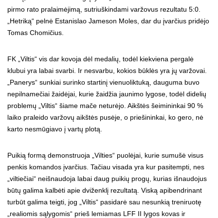
pirmo rato pralaimėjimą, sutriuškindami varžovus rezultatu 5:0.
„Hetriką“ pelnė Estanislao Jameson Moles, dar du įvarčius pridėjo
Tomas Chomičius.
FK „Viltis“ vis dar kovoja dėl medalių, todėl kiekviena pergalė
klubui yra labai svarbi. Ir nesvarbu, kokios būklės yra jų varžovai.
„Panerys“ sunkiai surinko startinį vienuoliktuką, dauguma buvo
nepilnamečiai žaidėjai, kurie žaidžia jaunimo lygose, todėl didelių
problemų „Viltis“ šiame mače neturėjo. Aikštės šeimininkai 90 %
laiko praleido varžovų aikštės pusėje, o priešininkai, ko gero, nė
karto nesmūgiavo į vartų plotą.
Puikią formą demonstruoja „Vilties“ puolėjai, kurie sumušė visus
penkis komandos įvarčius. Tačiau visada yra kur pasitempti, nes
„viltiečiai“ neišnaudoja labai daug puikių progų, kurias išnaudojus
būtų galima kalbėti apie dviženklį rezultatą. Viską apibendrinant
turbūt galima teigti, jog „Viltis“ pasidarė sau nesunkią treniruotę
„realiomis sąlygomis“ prieš lemiamas LFF II lygos kovas ir