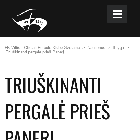
FK Viltis - Oficiali Futbolo Klubo Svetainė
>
Naujienos
>
II lyga
>
Triuškinanti pergalė prieš Panerį
TRIUŠKINANTI
PERGALĖ PRIEŠ
PANERĮ