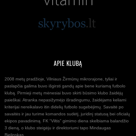
APIE KLUBĄ
2008 metų pradžioje, Vilniaus Žirmūnų mikrorajone, tyliai ir
paslapčia galima buvo išgirsti gandų apie bene kuriamą futbolo
klubą. Pirmieji metų mėnesiai buvo skirti būsimo klubo žaidėjų
paieškai. Atranka nepasižymėjo išradingumu, žaidėjams keliami
kriterijai nereikalavo itin didelių futbolo sugebėjimų. Savaitė po
savaitės ir jau turime komandos sudėtį, juridinį statusą bei oficialų
ekipos pavadinimą. FK “Viltis” gimimo diena skelbiama balandžio
3 dieną, o klubo steigėju ir direktoriumi tapo Mindaugas
Bielinskas.