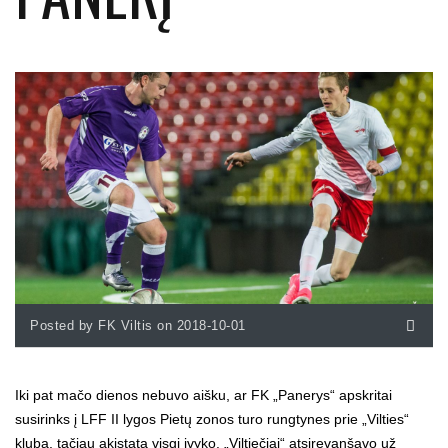
Posted by FK Viltis on 2018-10-01
Iki pat mačo dienos nebuvo aišku, ar FK „Panerys“ apskritai
susirinks į LFF II lygos Pietų zonos turo rungtynes prie „Vilties“
klubą, tačiau akistata visgi įvyko. „Viltiečiai“ atsirevanšavo už