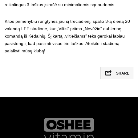
reikalingus 3 taškus įsirašė su minimaliomis sąnaudomis.
Kitos pirmenybių rungtynės jau šį trečiadienį, spalio 3-ą dieną 20
valandą LFF stadione, kur „Viltis“ priims „Nevėžio“ dublerinę
komandą iš Kėdainių. Šį kartą „viltiečiams“ teks gerokai labiau
pasistengti, kad pasiimti visus tris taškus. Ateikite į stadioną
palaikyti mūsų klubą!
SHARE