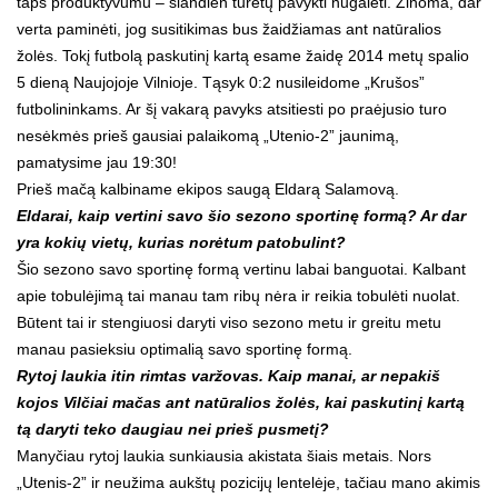
taps produktyvumu – šiandien turėtų pavykti nugalėti. Žinoma, dar
verta paminėti, jog susitikimas bus žaidžiamas ant natūralios
žolės. Tokį futbolą paskutinį kartą esame žaidę 2014 metų spalio
5 dieną Naujojoje Vilnioje. Tąsyk 0:2 nusileidome „Krušos”
futbolininkams. Ar šį vakarą pavyks atsitiesti po praėjusio turo
nesėkmės prieš gausiai palaikomą „Utenio-2” jaunimą,
pamatysime jau 19:30!
Prieš mačą kalbiname ekipos saugą Eldarą Salamovą.
Eldarai, kaip vertini savo šio sezono sportinę formą? Ar dar
yra kokių vietų, kurias norėtum patobulint?
Šio sezono savo sportinę formą vertinu labai banguotai. Kalbant
apie tobulėjimą tai manau tam ribų nėra ir reikia tobulėti nuolat.
Būtent tai ir stengiuosi daryti viso sezono metu ir greitu metu
manau pasieksiu optimalią savo sportinę formą.
Rytoj laukia itin rimtas varžovas. Kaip manai, ar nepakiš
kojos Vilčiai mačas ant natūralios žolės, kai paskutinį kartą
tą daryti teko daugiau nei prieš pusmetį?
Manyčiau rytoj laukia sunkiausia akistata šiais metais. Nors
„Utenis-2” ir neužima aukštų pozicijų lentelėje, tačiau mano akimis