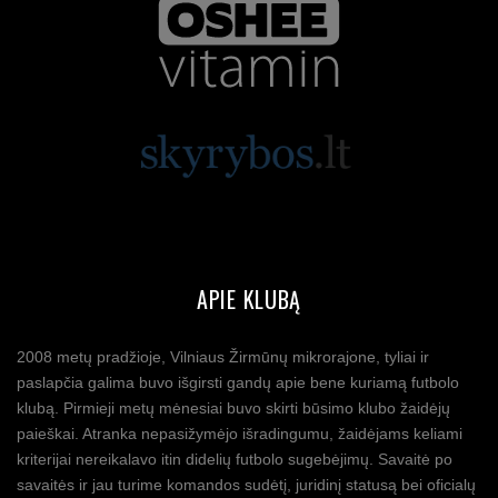
APIE KLUBĄ
2008 metų pradžioje, Vilniaus Žirmūnų mikrorajone, tyliai ir
paslapčia galima buvo išgirsti gandų apie bene kuriamą futbolo
klubą. Pirmieji metų mėnesiai buvo skirti būsimo klubo žaidėjų
paieškai. Atranka nepasižymėjo išradingumu, žaidėjams keliami
kriterijai nereikalavo itin didelių futbolo sugebėjimų. Savaitė po
savaitės ir jau turime komandos sudėtį, juridinį statusą bei oficialų