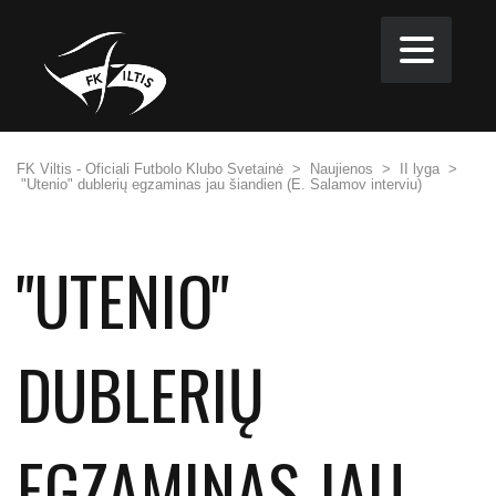
FK Viltis - Oficiali Futbolo Klubo Svetainė
>
Naujienos
>
II lyga
>
"Utenio" dublerių egzaminas jau šiandien (E. Salamov interviu)
"UTENIO"
DUBLERIŲ
EGZAMINAS JAU