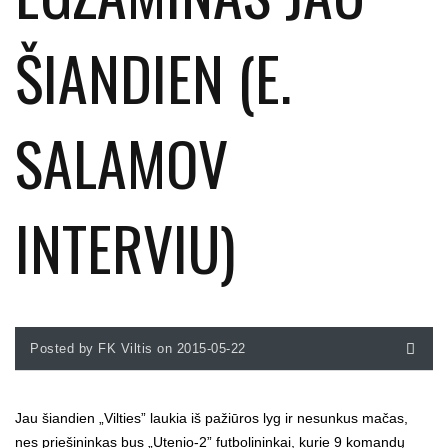
ŠIANDIEN (E.
SALAMOV
INTERVIU)
Posted by FK Viltis on 2015-05-22
Jau šiandien „Vilties” laukia iš pažiūros lyg ir nesunkus mačas,
nes priešininkas bus „Utenio-2” futbolininkai, kurie 9 komandų