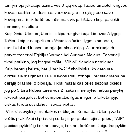
turnyrinėje įskaitoje užima vos 8-ąją vietą. Tačiau anaiptol lengvos
kovos nesitikime. Būsimas varžovas jau ne sykį įrodė savo
kovingumą ir tik fortūnos trūkumas vis pakišdavo koją pasiekti
geresnių rezultatų.
Kaip žinia, Utenos „Utenio” ekipa rungtyniauja Lietuvos A lygoje.
Tačiau kaip ir daugelis aukščiausios šalies lygos komandų,
uteniškiai turi ir savo antrąją-jaunimo ekipą. Ją treniruoja du
patyrę treneriai Egidijus Varnas bei Aurimas Meidus. Pastarieji
tikrai patikino, jog lengvai taškų „Vilčiai” šiandien neatiduos.
Kaip bebūtų keista, bet „Utenio-2” futbolininkai ko gero yra
didžiausia staigmena LFF II lygos Rytų zonoje. Bet staigmena ne
gerąją prasme, o blogąja. Tikrai mažai kas prieš sezoną tikėjosi,
jog po 5 turų klubas turės vos 2 taškus ir nė sykio nebus pavykę
iškovoti pergalės. Bet čempionatas ilgas ir ilgame laikotarpyje
viskas turėtų susidėlioti į savas vietas.
„Vilties” stovykloje nuotaikos neblogos. Komanda į Uteną žada
vežtis praktiškai stipriausią sudėtį ir po pralaimėjimą prieš „TAIP”
jaučiasi pyktelėję tiek ant savęs, tiek ant fortūnos. Jeigu tas pyktis