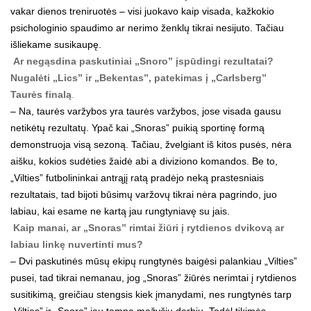
vakar dienos treniruotės – visi juokavo kaip visada, kažkokio
psichologinio spaudimo ar nerimo ženklų tikrai nesijuto. Tačiau
išliekame susikaupę.
Ar negąsdina paskutiniai „Snoro” įspūdingi rezultatai?
Nugalėti „Lics” ir „Bekentas”, patekimas į „Carlsberg”
Taurės finalą
.
– Na, taurės varžybos yra taurės varžybos, jose visada gausu
netikėtų rezultatų. Ypač kai „Snoras” puikią sportinę formą
demonstruoja visą sezoną. Tačiau, žvelgiant iš kitos pusės, nėra
aišku, kokios sudėties žaidė abi a diviziono komandos. Be to,
„Vilties” futbolininkai antrąjį ratą pradėjo neką prastesniais
rezultatais, tad bijoti būsimų varžovų tikrai nėra pagrindo, juo
labiau, kai esame ne kartą jau rungtyniavę su jais.
Kaip manai, ar „Snoras” rimtai žiūri į rytdienos dvikovą ar
labiau linkę nuvertinti mus?
– Dvi paskutinės mūsų ekipų rungtynės baigėsi palankiau „Vilties”
pusei, tad tikrai nemanau, jog „Snoras” žiūrės nerimtai į rytdienos
susitikimą, greičiau stengsis kiek įmanydami, nes rungtynės tarp
„Vilties” ir „Snoro” jau tampa mažyčiu derbiu. Todėl tikimės