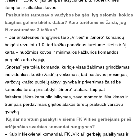
įtemptos ir atkaklios kovos.
Paskutinės tarpusavio varžybos baigėsi lygiosiomis, kokios
baigties galime tikėtis dabar? Kaip turėtumėme žaisti, jog
iškovotumėme 3 taškus?
– Dar ankstesnės rungtynės tarp „Vilties” ir „Snoro” komandų
baigėsi rezultatu 1:0, tad kažko panašaus turėtume tikėtis ir šį
kartą – nuožmios kovos ir minimalios kažkurios komandos
pergalės arba lygiųjų.
„Snoras” yra tokia komanda, kurioje visas žaidimas grindžiamas
individualiais krašto žaidėjų veiksmais, tad pastovus presingas,
varžovų krašto puolėjų aktyvi gynyba ir privertimas žaisti be
kamuolio turėtų pristabdyti „Snoro” atakas. Taip pat
šaltakraujiškas kamuolio laikymas, savo momento išlaukimas ir
trumpais perdavimais grįstos atakos turėtų pralaužti varžovų
gynybą.
Ką dar norėtum pasakyti visiems FK Vilties gerbėjams prieš
artėjančias svarbias komandai rungtynes?
– Kaip ir kiekvienai komandai, FK „Vilčiai” gerbėjų palaikymas ir