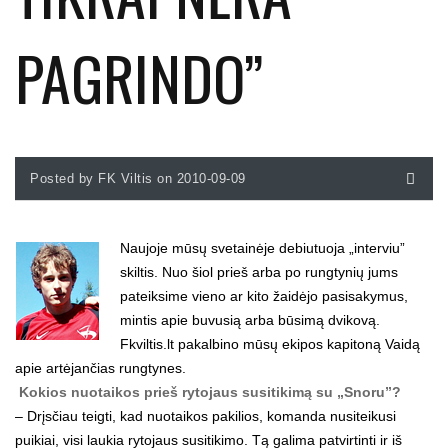
PAGRINDO”
Posted by FK Viltis on 2010-09-09
Naujoje mūsų svetainėje debiutuoja „interviu”
skiltis. Nuo šiol prieš arba po rungtynių jums
pateiksime vieno ar kito žaidėjo pasisakymus,
mintis apie buvusią arba būsimą dvikovą.
Fkviltis.lt pakalbino mūsų ekipos kapitoną Vaidą
apie artėjančias rungtynes.
Kokios nuotaikos prieš rytojaus susitikimą su „Snoru”?
– Drįsčiau teigti, kad nuotaikos pakilios, komanda nusiteikusi
puikiai, visi laukia rytojaus susitikimo. Tą galima patvirtinti ir iš