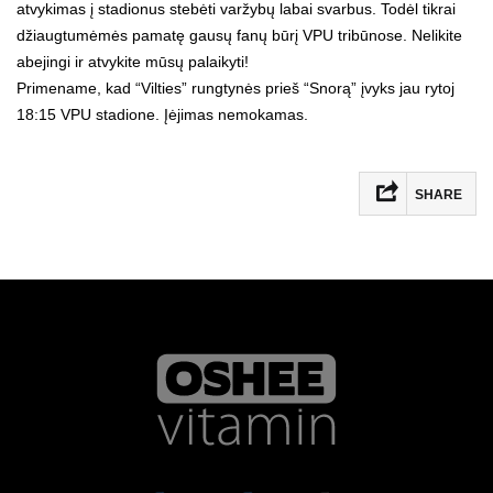
atvykimas į stadionus stebėti varžybų labai svarbus. Todėl tikrai
džiaugtumėmės pamatę gausų fanų būrį VPU tribūnose. Nelikite
abejingi ir atvykite mūsų palaikyti!
Primename, kad “Vilties” rungtynės prieš “Snorą” įvyks jau rytoj
18:15 VPU stadione. Įėjimas nemokamas.
SHARE