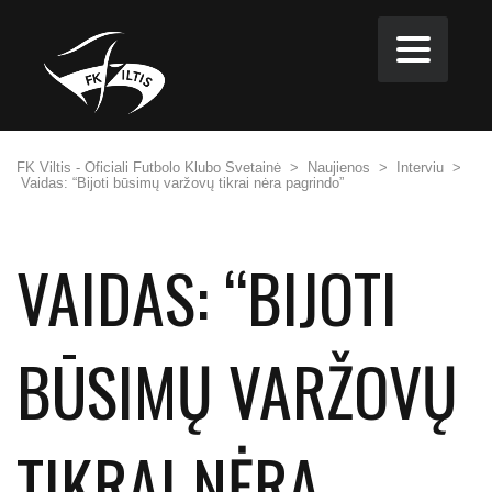
FK Viltis - Oficiali Futbolo Klubo Svetainė
>
Naujienos
>
Interviu
>
Vaidas: “Bijoti būsimų varžovų tikrai nėra pagrindo”
VAIDAS: “BIJOTI
BŪSIMŲ VARŽOVŲ
TIKRAI NĖRA