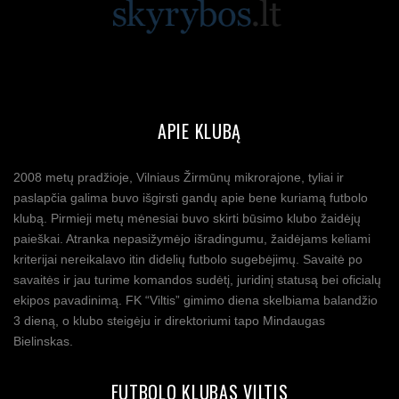
APIE KLUBĄ
2008 metų pradžioje, Vilniaus Žirmūnų mikrorajone, tyliai ir
paslapčia galima buvo išgirsti gandų apie bene kuriamą futbolo
klubą. Pirmieji metų mėnesiai buvo skirti būsimo klubo žaidėjų
paieškai. Atranka nepasižymėjo išradingumu, žaidėjams keliami
kriterijai nereikalavo itin didelių futbolo sugebėjimų. Savaitė po
savaitės ir jau turime komandos sudėtį, juridinį statusą bei oficialų
ekipos pavadinimą. FK “Viltis” gimimo diena skelbiama balandžio
3 dieną, o klubo steigėju ir direktoriumi tapo Mindaugas
Bielinskas.
FUTBOLO KLUBAS VILTIS