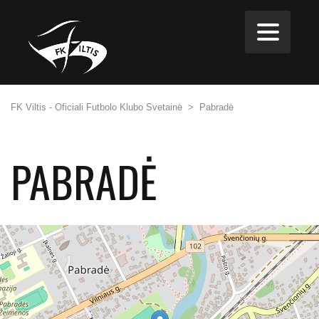
FK Viltis - Oficiali Futbolo Klubo Svetainė
>
Pabradė
PABRADĖ