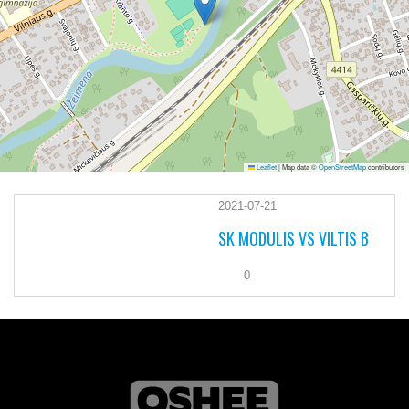
Leaflet
|
Map data ©
OpenStreetMap
contributors
2021-07-21
SK MODULIS VS VILTIS B
0