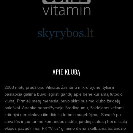
APIE KLUBĄ
2008 metų pradžioje, Vilniaus Žirmūnų mikrorajone, tyliai ir
paslapčia galima buvo išgirsti gandų apie bene kuriamą futbolo
klubą. Pirmieji metų mėnesiai buvo skirti būsimo klubo žaidėjų
paieškai. Atranka nepasižymėjo išradingumu, žaidėjams keliami
kriterijai nereikalavo itin didelių futbolo sugebėjimų. Savaitė po
savaitės ir jau turime komandos sudėtį, juridinį statusą bei oficialų
ekipos pavadinimą. FK “Viltis” gimimo diena skelbiama balandžio