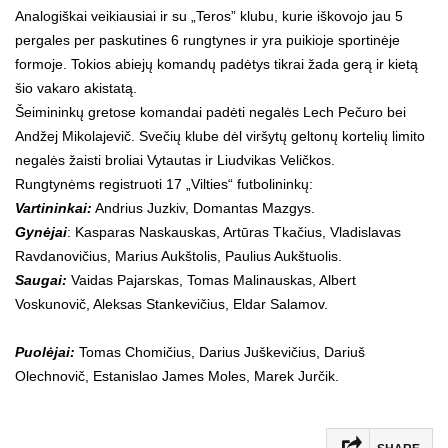
Analogiškai veikiausiai ir su „Teros” klubu, kurie iškovojo jau 5
pergales per paskutines 6 rungtynes ir yra puikioje sportinėje
formoje. Tokios abiejų komandų padėtys tikrai žada gerą ir kietą
šio vakaro akistatą.
Šeimininkų gretose komandai padėti negalės Lech Pečuro bei
Andžej Mikolajevič. Svečių klube dėl viršytų geltonų kortelių limito
negalės žaisti broliai Vytautas ir Liudvikas Veličkos.
Rungtynėms registruoti 17 „Vilties“ futbolininkų:
Vartininkai:
Andrius Juzkiv, Domantas Mazgys.
Gynėjai
: Kasparas Naskauskas, Artūras Tkačius, Vladislavas
Ravdanovičius, Marius Aukštolis, Paulius Aukštuolis.
Saugai:
Vaidas Pajarskas, Tomas Malinauskas, Albert
Voskunovič, Aleksas Stankevičius, Eldar Salamov.
Puolėjai:
Tomas Chomičius, Darius Juškevičius, Dariuš
Olechnovič, Estanislao James Moles, Marek Jurčik.