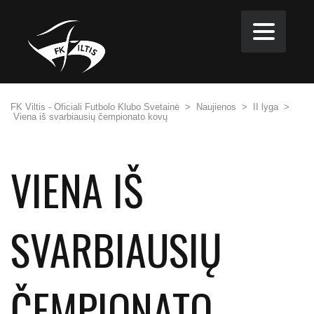
FK Viltis - Oficiali Futbolo Klubo Svetainė
>
Naujienos
>
II lyga
>
Viena iš svarbiausių čempionato kovų
VIENA IŠ
SVARBIAUSIŲ
ČEMPIONATO