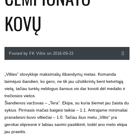
KOVŲ
Posted by FK Viltis on 2016-09-23
„Vilties” stovykloje maksimalių išbandymų metas. Komanda
laimėjusi šiandien, ko gero, ne tik jau užsitikrintų bent ketvirtąją
vietą, tačiau turėtų neblogus šansus vis dar kovoti dėl medalio ir
trečiosios vietos.
Šiandienos varžovas – „Tera”. Ekipa, su kuria šiemet jau žaista du
sykius. Pirmasis mačas baigėsi taikiai – 1:1. Antrajame minimaliai
pranašesni buvo viltiečiai – 1:0. Tačiau šiuo metu „Viltis” yra
gerokai stipresnė ir labiau savimi pasitikinti, todėl ano meto ekipa
jau praeitis.