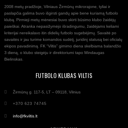
2008 metų pradžioje, Vilniaus Žirmūnų mikrorajone, tyliai ir
paslapčia galima buvo išgirsti gandų apie bene kuriamą futbolo
klubą. Pirmieji metų mėnesiai buvo skirti būsimo klubo žaidėjų
paieškai. Atranka nepasižymėjo išradingumu, žaidėjams keliami
kriterijai nereikalavo itin didelių futbolo sugebėjimų. Savaitė po
savaitės ir jau turime komandos sudėtį, juridinį statusą bei oficialų
ekipos pavadinimą. FK “Viltis” gimimo diena skelbiama balandžio
3 dieną, o klubo steigėju ir direktoriumi tapo Mindaugas
Bielinskas.
FUTBOLO KLUBAS VILTIS
Žirmūnų g. 117-5, LT – 09118, Vilnius
+370 623 74745
info@fkviltis.lt