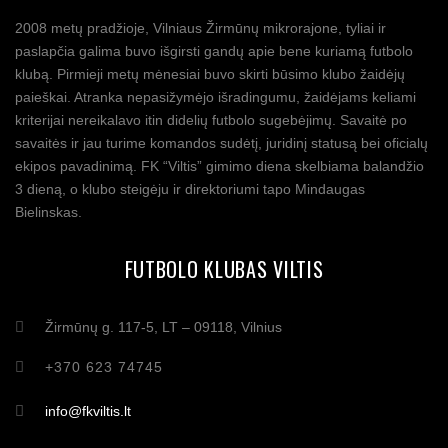
2008 metų pradžioje, Vilniaus Žirmūnų mikrorajone, tyliai ir
paslapčia galima buvo išgirsti gandų apie bene kuriamą futbolo
klubą. Pirmieji metų mėnesiai buvo skirti būsimo klubo žaidėjų
paieškai. Atranka nepasižymėjo išradingumu, žaidėjams keliami
kriterijai nereikalavo itin didelių futbolo sugebėjimų. Savaitė po
savaitės ir jau turime komandos sudėtį, juridinį statusą bei oficialų
ekipos pavadinimą. FK “Viltis” gimimo diena skelbiama balandžio
3 dieną, o klubo steigėju ir direktoriumi tapo Mindaugas
Bielinskas.
FUTBOLO KLUBAS VILTIS
Žirmūnų g. 117-5, LT – 09118, Vilnius
+370 623 74745
info@fkviltis.lt