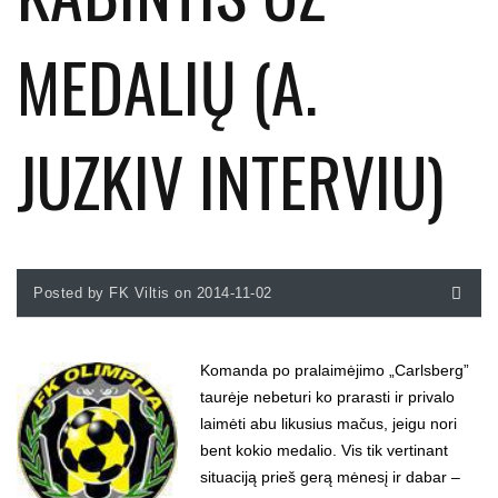
MEDALIŲ (A.
JUZKIV INTERVIU)
Posted by FK Viltis on 2014-11-02
Komanda po pralaimėjimo „Carlsberg”
taurėje nebeturi ko prarasti ir privalo
laimėti abu likusius mačus, jeigu nori
bent kokio medalio. Vis tik vertinant
situaciją prieš gerą mėnesį ir dabar –