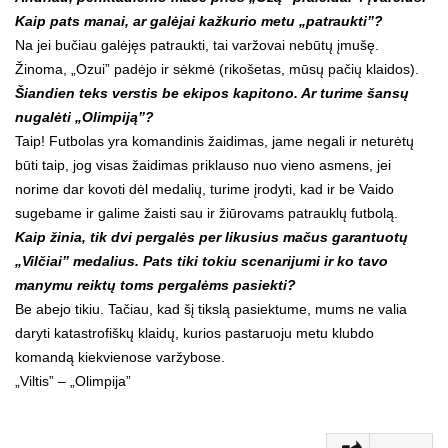
Kaip pats manai, ar galėjai kažkurio metu „patraukti”?
Na jei bučiau galėjęs patraukti, tai varžovai nebūtų įmušę.
Žinoma, „Ozui” padėjo ir sėkmė (rikošetas, mūsų pačių klaidos).
Šiandien teks verstis be ekipos kapitono. Ar turime šansų
nugalėti „Olimpiją”?
Taip! Futbolas yra komandinis žaidimas, jame negali ir neturėtų
būti taip, jog visas žaidimas priklauso nuo vieno asmens, jei
norime dar kovoti dėl medalių, turime įrodyti, kad ir be Vaido
sugebame ir galime žaisti sau ir žiūrovams patrauklų futbolą.
Kaip žinia, tik dvi pergalės per likusius mačus garantuotų
„Vilčiai” medalius. Pats tiki tokiu scenarijumi ir ko tavo
manymu reiktų toms pergalėms pasiekti?
Be abejo tikiu. Tačiau, kad šį tikslą pasiektume, mums ne valia
daryti katastrofiškų klaidų, kurios pastaruoju metu klubdo
komandą kiekvienose varžybose.
„Viltis” – „Olimpija”