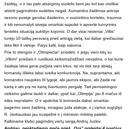
žaidėjų, o ir tas pats atsarginių suolelis bent jau kol kas visiškai
atstoti pagrindinės sudėties negali. Komandos žaidimas antroje
sezono pusėje gerokai išsiderino, o susirinktos kortelės, traumos
ir kiti nenumatyti atvejai smarkiai sujaukė ir apvertė turnyrinės
lentelės situaciją aukštyn kojomis. O dar visai neseniai „Viltis“
turėjo 10 taškų persvarą prieš antrąją vietą, kai dabar greičiausiai
teks likti 4 vietoje. Patys kalti, kaip sakoma.
Prie to stengsis ir „Olimpiečiai“ prisidėti, ir jeigu vieni kitų su
„Viltimi“ priešais ir rusiškais keiksmažodžiais nevadina, o kai kurie
žaidėjai labai gerai pažįsta vieni kitus, tai vis tiek tarp abiejų
komandų išlieka labai sveika konkurencija. Na, suprantama, abi
komandos naujokės III lygoje, abi jaunos ekipos, abi žaidė ne
kartą ir abi yra ne kartą šventusios pergalę. Tad permainingos
veiksmo galime laukti ir dabar, ypač kai „Olimpija“ jau 8 mačus iš
eilės nepralaimi. O ir apskritai ši komanda dabar smarkiai
pagerino savo žaidimą, smagiau juda atakoje, o į vartus sugrįžęs
R. Jankauskas jau nusipelnė ir į mėnesio rinktinę patekti.
Kalbiname klubo pagrindinį vartų sargą Andrių Juzkiv.
Andriau, penktadienio mače prieš „Ozą” praleidai 4 įvarčius.