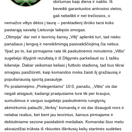
skirtumas kaip diena ir naktis. Iš
beveikk garantuotos antrosios vietos,
gali nebelikti ir net trečiosios, o
nemažos viltys dėtos į taurę – penktadienį išrūko tarsi koks
pastarąją savaitę Lietuvoje laikęsis smogas.
„Olimpija“ dar net ir teorinių šansų „Viltį“ aplenkti turi, tad nieko
panašaus į lengvą ir nereikšmingą pasivaikščiojimą čia nebus.
Ypač po to, kai pirmajame rate tik paskutinėmis minutėmis „Viltis“
sugebėjo išlyginti rezultatą ir iš Dilgynės parkeliauti su 1 tašku
kišenėje. Dabar veiksmas keliasi į futbolo stadioną, tad bus tikrai
smagiau pasižiūrėti, kaip komandos moka žaisti šį gražiausią ir
populiariausią sportą pasaulyje.
Po pralaimėjimo „Prelegentams“ 10:0, panašu, „Viltis“ vis dar
negali atsigauti, kadangi praėjusiame ture tik per kraujus,
sumušimus ir vargus sugebėjo paskutinėmis rungtynių
akimirkomis palaužti „Verkių“ komandą ir vis dar išsaugoti nors ir
nelabai realius, bet bent jau teorinius, šansus pirmajame ir
debiutiniame sezone pasidabinti medaliais. Komandai šiuo metu
akivaizdžiai trūksta iš rikiuotės iškritusių kelių startinės sudėties