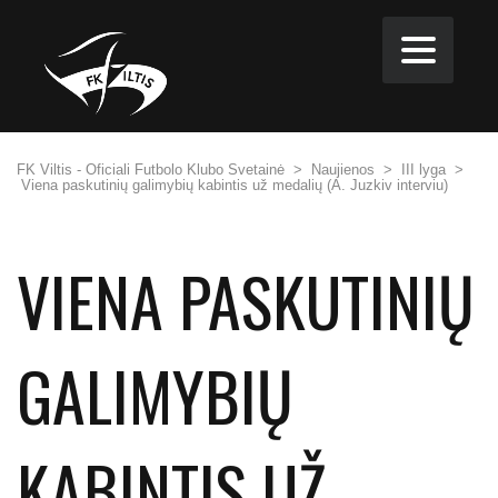
FK Viltis - Oficiali Futbolo Klubo Svetainė
>
Naujienos
>
III lyga
>
Viena paskutinių galimybių kabintis už medalių (A. Juzkiv interviu)
VIENA PASKUTINIŲ
GALIMYBIŲ
KABINTIS UŽ