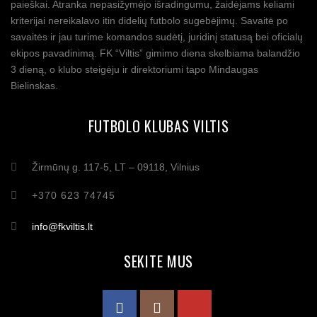
paieškai. Atranka nepasižymėjo išradingumu, žaidėjams keliami
kriterijai nereikalavo itin didelių futbolo sugebėjimų. Savaitė po
savaitės ir jau turime komandos sudėtį, juridinį statusą bei oficialų
ekipos pavadinimą. FK “Viltis” gimimo diena skelbiama balandžio
3 dieną, o klubo steigėju ir direktoriumi tapo Mindaugas
Bielinskas.
FUTBOLO KLUBAS VILTIS
Žirmūnų g. 117-5, LT – 09118, Vilnius
+370 623 74745
info@fkviltis.lt
SEKITE MUS