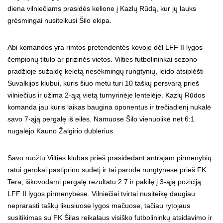
diena vilniečiams prasidės kelione į Kazlų Rūdą, kur jų lauks
grėsmingai nusiteikusi Šilo ekipa.
Abi komandos yra rimtos pretendentės kovoje dėl LFF II lygos
čempionų titulo ar prizinės vietos. Vilties futbolininkai sezono
pradžioje sužaidę keletą nesėkmingų rungtynių, leido atsiplėšti
Suvalkijos klubui, kuris šiuo metu turi 10 taškų persvarą prieš
vilniečius ir užima 2-ąją vietą turnyrinėje lentelėje. Kazlų Rūdos
komanda jau kuris laikas baugina oponentus ir trečiadienį nukalė
savo 7-ąją pergalę iš eilės. Namuose Šilo vienuolikė net 6:1
nugalėjo Kauno Žalgirio dublerius.
Savo ruožtu Vilties klubas prieš prasidedant antrajam pirmenybių
ratui gerokai pastiprino sudėtį ir tai parodė rungtynėse prieš FK
Tera, iškovodami pergalę rezultatu 2:7 ir pakilę į 3-ąją poziciją
LFF II lygos pirmenybėse. Vilniečiai tvirtai nusiteikę daugiau
neprarasti taškų likusiuose lygos mačuose, tačiau rytojaus
susitikimas su FK Šilas reikalaus visiško futbolininkų atsidavimo ir