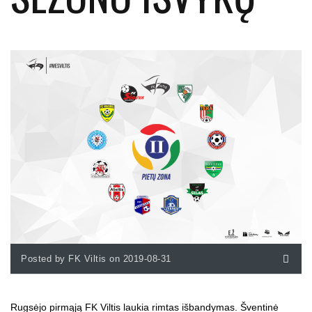
Posted by FK Viltis on 2019-08-31
Rugsėjo pirmąją FK Viltis laukia rimtas išbandymas. Šventinė