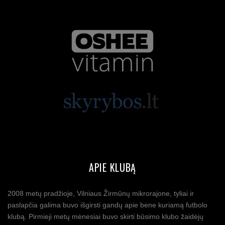
APIE KLUBĄ
2008 metų pradžioje, Vilniaus Žirmūnų mikrorajone, tyliai ir
paslapčia galima buvo išgirsti gandų apie bene kuriamą futbolo
klubą. Pirmieji metų mėnesiai buvo skirti būsimo klubo žaidėjų