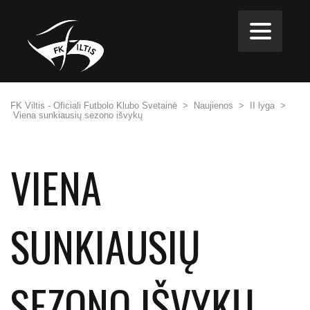
FK Viltis - Oficiali Futbolo Klubo Svetainė
>
Naujienos
>
II lyga
>
Viena sunkiausių sezono išvykų
VIENA
SUNKIAUSIŲ
SEZONO IŠVYKŲ