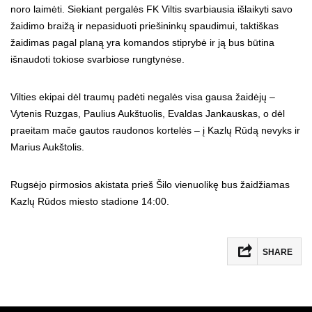
noro laimėti. Siekiant pergalės FK Viltis svarbiausia išlaikyti savo
žaidimo braižą ir nepasiduoti priešininkų spaudimui, taktiškas
žaidimas pagal planą yra komandos stiprybė ir ją bus būtina
išnaudoti tokiose svarbiose rungtynėse.
Vilties ekipai dėl traumų padėti negalės visa gausa žaidėjų –
Vytenis Ruzgas, Paulius Aukštuolis, Evaldas Jankauskas, o dėl
praeitam mače gautos raudonos kortelės – į Kazlų Rūdą nevyks ir
Marius Aukštolis.
Rugsėjo pirmosios akistata prieš Šilo vienuolikę bus žaidžiamas
Kazlų Rūdos miesto stadione 14:00.
SHARE