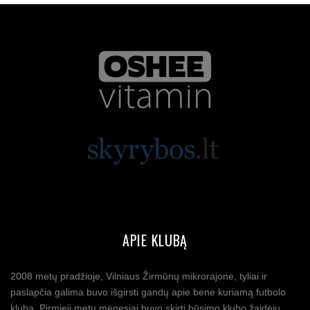
APIE KLUBĄ
2008 metų pradžioje, Vilniaus Žirmūnų mikrorajone, tyliai ir
paslapčia galima buvo išgirsti gandų apie bene kuriamą futbolo
klubą. Pirmieji metų mėnesiai buvo skirti būsimo klubo žaidėjų