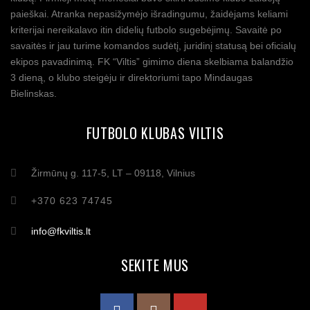
paieškai. Atranka nepasižymėjo išradingumu, žaidėjams keliami
kriterijai nereikalavo itin didelių futbolo sugebėjimų. Savaitė po
savaitės ir jau turime komandos sudėtį, juridinį statusą bei oficialų
ekipos pavadinimą. FK “Viltis” gimimo diena skelbiama balandžio
3 dieną, o klubo steigėju ir direktoriumi tapo Mindaugas
Bielinskas.
FUTBOLO KLUBAS VILTIS
Žirmūnų g. 117-5, LT – 09118, Vilnius
+370 623 74745
info@fkviltis.lt
SEKITE MUS