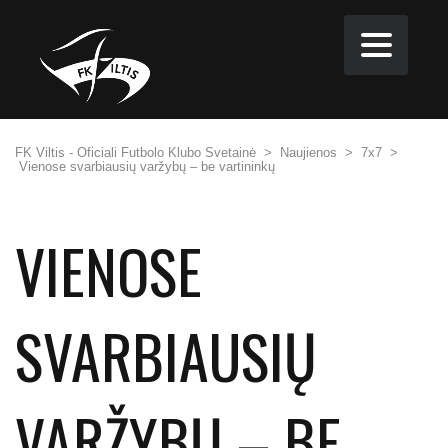
FK Viltis - Oficiali Futbolo Klubo Svetainė
>
Naujienos
>
7x7
>
Vienose svarbiausių varžybų – be vartininkų
VIENOSE
SVARBIAUSIŲ
VARŽYBŲ – BE