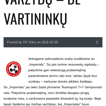
VARTININKŲ
Posted by FK Viltis on 2011-02-20
Antrajame sekmadienio mače susitiksime su
„Imperialu”. Su jais turime nesuvestų sąskaitų –
patyrėme gan neteisingą pralaimėjimą
paskutiniame pirmo rato ture, tačiau šįsyk bus
sunkiau – vartuose stovės aikštės žaidėjas.
Su „Imperialu” jau teko žaisti pirmame Teamsport 7×7 čempionato
rate. Patyrėme pralaimėjimą, nors ženkliai daugiau progų
turėjome mes, o varžovams pasisekė išnaudoti tą, ką turėjo. Beje,
tąsyk žaidėme jau trečias varžybas, kai „Imperialas” buvo