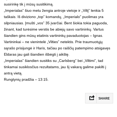
susirinkę tik į mūsų susitikimą.
„Imperialas” šiuo metu žengia antroje vietoje ir „Viltį” lenkia 5
taškais. Iš diviziono „top” komandų, „Imperialo” puolimas yra
silpniausias. Įmušti „vos” 35 įvarčiai. Bent šiokia tokia paguoda,
žinant, kad turėsime verstis be abiejų savo vartininkų. Vartus
šiandien gins mūsų etatinis vartininkų pavaduotojas – Ignas.
Vartininkai – ne vienintelė „Vilties” netektis. Prie traumuotųjų
sąrašo prisijungė ir Haris, tačiau po raiščių patempimo atsigavęs
Eldaras jau gali šiandien išbėgti į aikštę.
„Imperialas” šiandien susitiks su „Carlsberg” bei „Viltimi”, tad
tinkamai susiklosčius rezultatams, jau šį vakarą galime pakilti į
antrą vietą.
Rungtynių pradžia – 13:15.
SHARE