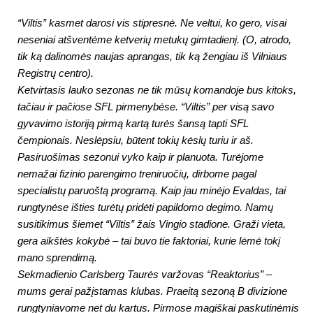
“Viltis” kasmet darosi vis stipresnė. Ne veltui, ko gero, visai
neseniai atšventėme ketverių metukų gimtadienį. (O, atrodo,
tik ką dalinomės naujas aprangas, tik ką žengiau iš Vilniaus
Registrų centro).
Ketvirtasis lauko sezonas ne tik mūsų komandoje bus kitoks,
tačiau ir pačiose SFL pirmenybėse. “Viltis” per visą savo
gyvavimo istoriją pirmą kartą turės šansą tapti SFL
čempionais. Neslėpsiu, būtent tokių kėslų turiu ir aš.
Pasiruošimas sezonui vyko kaip ir planuota. Turėjome
nemažai fizinio parengimo treniruočių, dirbome pagal
specialistų paruoštą programą. Kaip jau minėjo Evaldas, tai
rungtynėse išties turėtų pridėti papildomo degimo. Namų
susitikimus šiemet “Viltis” žais Vingio stadione. Graži vieta,
gera aikštės kokybė – tai buvo tie faktoriai, kurie lėmė tokį
mano sprendimą.
Sekmadienio Carlsberg Taurės varžovas “Reaktorius” –
mums gerai pažįstamas klubas. Praeitą sezoną B divizione
rungtyniavome net du kartus. Pirmose magiškai paskutinėmis