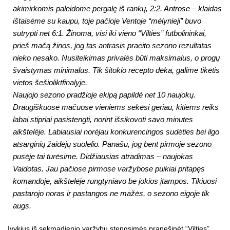
akimirkomis paleidome pergalę iš rankų, 2:2. Antrose – klaidas
ištaisėme su kaupu, toje pačioje Ventoje “mėlynieji” buvo
sutrypti net 6:1. Žinoma, visi iki vieno “Vilties” futbolininkai,
prieš mačą žinos, jog tas antrasis praeito sezono rezultatas
nieko nesako. Nusiteikimas privalės būti maksimalus, o progų
švaistymas minimalus. Tik šitokio recepto dėka, galime tikėtis
vietos šešioliktfinalyje.
Naujojo sezono pradžioje ekipą papildė net 10 naujokų.
Draugiškuose mačuose vieniems sekėsi geriau, kitiems reiks
labai stipriai pasistengti, norint išsikovoti savo minutes
aikštelėje. Labiausiai norėjau konkurencingos sudėties bei ilgo
atsarginių žaidėjų suolelio. Panašu, jog bent pirmoje sezono
pusėje tai turėsime. Didžiausias atradimas – naujokas
Vaidotas. Jau pačiose pirmose varžybose puikiai pritapęs
komandoje, aikštelėje rungtyniavo be jokios įtampos. Tikiuosi
pastarojo noras ir pastangos ne mažės, o sezono eigoje tik
augs.
Įvykius iš sekmadienio varžybų stengsimės pranešinėt “Vilties”