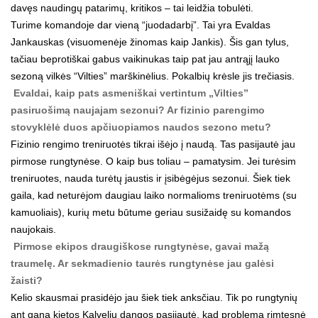
davęs naudingų patarimų, kritikos – tai leidžia tobulėti.
Turime komandoje dar vieną “juodadarbį”. Tai yra Evaldas
Jankauskas (visuomenėje žinomas kaip Jankis). Šis gan tylus,
tačiau beprotiškai gabus vaikinukas taip pat jau antrąjį lauko
sezoną vilkės “Vilties” marškinėlius. Pokalbių krėsle jis trečiasis.
Evaldai, kaip pats asmeniškai vertintum „Vilties”
pasiruošimą naujajam sezonui? Ar fizinio parengimo
stovyklėlė duos apčiuopiamos naudos sezono metu?
Fizinio rengimo treniruotės tikrai išėjo į naudą. Tas pasijautė jau
pirmose rungtynėse. O kaip bus toliau – pamatysim. Jei turėsim
treniruotes, nauda turėtų jaustis ir įsibėgėjus sezonui. Šiek tiek
gaila, kad neturėjom daugiau laiko normalioms treniruotėms (su
kamuoliais), kurių metu būtume geriau susižaidę su komandos
naujokais.
Pirmose ekipos draugiškose rungtynėse, gavai mažą
traumelę. Ar sekmadienio taurės rungtynėse jau galėsi
žaisti?
Kelio skausmai prasidėjo jau šiek tiek anksčiau. Tik po rungtynių
ant gana kietos Kalvelių dangos pasijautė, kad problema rimtesnė