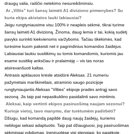
draugų valia, raiščio netekimo nesureikšminsiu.
Ar „Viltis” turi šansų laimėti A1 diviziono pirmenybes? Su
kuria ekipa akistatos lauki labiausiai?
Jeigu rungtyniausime visu 100% ir neapleis sėkmė, tikrai turime
šansų laimėti A1 divizioną. Žinoma, daug lemia ir tai, kokią sudėtį
pavyks surinkti kiekvienoms varžyboms. Tačiau tikėkimės, kad
turėsime kuom pakeisti net ir pagrindinius komandos žaidėjus.
Labiausiai laukiu susitikimų su tomis komandomis, kuriomis jau
esame susitikę anksčiau ir pralaimėję – vis tas noras
atsirevanšuoti kaltas.
Antrasis apklausos krėsle atsidūrė Aleksas. 21 numeriu
pažymėtais marškinėliais, atraminio saugo pozicijoje
rungtyniaujantis Aleksas “Vilties” ekipoje pradės antrąjį savo
sezoną. Jis taip pat nepasikuklino pasidalinti savo mintimis.
Aleksai, kaip vertinti ekipos pasiruošimą naujam sezonui?
Kurioje vietoj, tavo manymu, dar turėtumėm padirbėti?
Džiugu, kad komandą papildė daug naujų žaidėjų, kuriems
neblogai sekasi adaptuotis. Taip pat džiaugiuosi, jog pasiruošimas
sėkmingai vykdomas, treniruotėse visi stengiasi, ko pasėkoje,