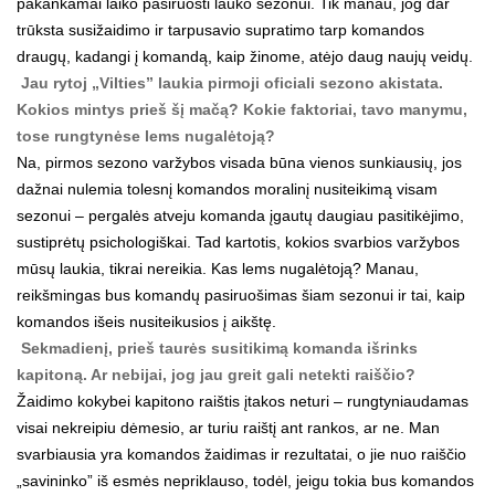
pakankamai laiko pasiruošti lauko sezonui. Tik manau, jog dar
trūksta susižaidimo ir tarpusavio supratimo tarp komandos
draugų, kadangi į komandą, kaip žinome, atėjo daug naujų veidų.
Jau rytoj „Vilties” laukia pirmoji oficiali sezono akistata.
Kokios mintys prieš šį mačą? Kokie faktoriai, tavo manymu,
tose rungtynėse lems nugalėtoją?
Na, pirmos sezono varžybos visada būna vienos sunkiausių, jos
dažnai nulemia tolesnį komandos moralinį nusiteikimą visam
sezonui – pergalės atveju komanda įgautų daugiau pasitikėjimo,
sustiprėtų psichologiškai. Tad kartotis, kokios svarbios varžybos
mūsų laukia, tikrai nereikia. Kas lems nugalėtoją? Manau,
reikšmingas bus komandų pasiruošimas šiam sezonui ir tai, kaip
komandos išeis nusiteikusios į aikštę.
Sekmadienį, prieš taurės susitikimą komanda išrinks
kapitoną. Ar nebijai, jog jau greit gali netekti raiščio?
Žaidimo kokybei kapitono raištis įtakos neturi – rungtyniaudamas
visai nekreipiu dėmesio, ar turiu raištį ant rankos, ar ne. Man
svarbiausia yra komandos žaidimas ir rezultatai, o jie nuo raiščio
„savininko” iš esmės nepriklauso, todėl, jeigu tokia bus komandos