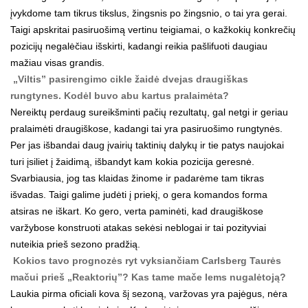
įvykdome tam tikrus tikslus, žingsnis po žingsnio, o tai yra gerai.
Taigi apskritai pasiruošimą vertinu teigiamai, o kažkokių konkrečių
pozicijų negalėčiau išskirti, kadangi reikia pašlifuoti daugiau
mažiau visas grandis.
„Viltis” pasirengimo cikle žaidė dvejas draugiškas
rungtynes. Kodėl buvo abu kartus pralaimėta?
Nereiktų perdaug sureikšminti pačių rezultatų, gal netgi ir geriau
pralaimėti draugiškose, kadangi tai yra pasiruošimo rungtynės.
Per jas išbandai daug įvairių taktinių dalykų ir tie patys naujokai
turi įsiliet į žaidimą, išbandyt kam kokia pozicija geresnė.
Svarbiausia, jog tas klaidas žinome ir padarėme tam tikras
išvadas. Taigi galime judėti į priekį, o gera komandos forma
atsiras ne iškart. Ko gero, verta paminėti, kad draugiškose
varžybose konstruoti atakas sekėsi neblogai ir tai pozityviai
nuteikia prieš sezono pradžią.
Kokios tavo prognozės ryt vyksiančiam Carlsberg Taurės
mačui prieš „Reaktorių”? Kas tame mače lems nugalėtoją?
Laukia pirma oficiali kova šį sezoną, varžovas yra pajėgus, nėra