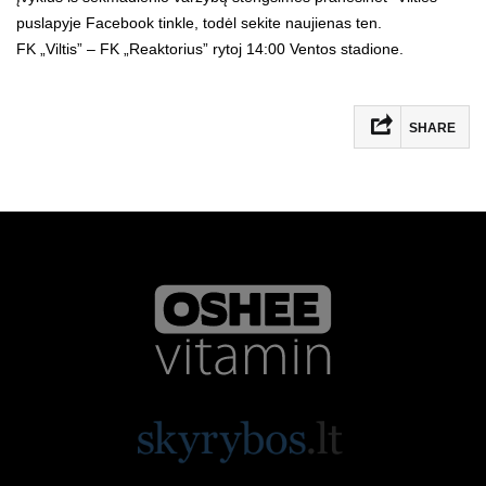
puslapyje Facebook tinkle, todėl sekite naujienas ten.
FK „Viltis” – FK „Reaktorius” rytoj 14:00 Ventos stadione.
SHARE