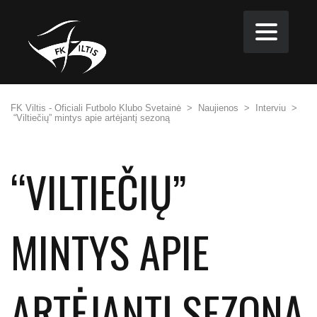
FK Viltis - Oficiali Futbolo Klubo Svetainė
>
Naujienos
>
Interviu
>
“Viltiečių” mintys apie artėjantį sezoną
“VILTIEČIŲ”
MINTYS APIE
ARTĖJANTĮ SEZONĄ