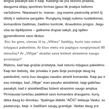
lengva pasakyti kas ir kaip. Kadangi tai yra sezono pradžia,
dauguma ekipų sportines formas įgaus tik praėjus kelioms
varžyboms. Nepaisant to, manau , jog esame pasiruošę priimt šį
iššūkį ir sieksime pergalės. Rungtynių baigtį nulems nusiteikimas,
komandinis žaidimas, žaidimo kontrolė, išnaudotos progos. Jeigu
visa tai išpildysime – galėsime drąsiai sakyti, jog tądien
įgyvendinome savo tikslus.
Esi, ko gero, vienas iš tų „Vilties” žaidėjų, kuris sau neturi
tolygaus pakeitimo. Ar šiuo metu esi pajėgus rungtyniauti 90
minučių? Ar „Viltyje” atradai save būtent atraminio saugo
pozicijoje?
Malonu, kad taip gražiai pristatyta, kad neturiu tolygaus pakeitimo.
Kaip ten bebūtų, dar privalau ir pats šioje pozicijoje daug ką
patobulinti, noriu kuo daugiau naudos atnešt komandai. Kaip jau ir
esu minėjęs, kad „Viltyje” man pavyko atsiskleisti, taigi galėčiau
pasakyti, kad ir atsiskleidžiau būtent atraminio saugo amplua.
Pirmiausiai turėčiau padėkoti savo komandos draugams, kurių
dėka daug ko išmokau. Ypatingai didelis “AČIŪ” keliauja Vaidui, su
pastaruoju, beje, ir žaidžiam saugų grandyje. Vaidas daug yra