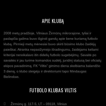
APIE KLUBĄ
2008 metų pradžioje, Vilniaus Žirmūnų mikrorajone, tyliai ir
paslapčia galima buvo išgirsti gandų apie bene kuriamą futbolo
klubą. Pirmieji metų mėnesiai buvo skirti būsimo klubo žaidėjų
paieškai. Atranka nepasižymėjo išradingumu, žaidėjams keliami
kriterijai nereikalavo itin didelių futbolo sugebėjimų. Savaitė po
savaitės ir jau turime komandos sudėtį, juridinį statusą bei oficialų
ekipos pavadinimą. FK “Viltis” gimimo diena skelbiama balandžio
3 dieną, o klubo steigėju ir direktoriumi tapo Mindaugas
Bielinskas.
FUTBOLO KLUBAS VILTIS
Žirmūnų g. 117-5, LT – 09118, Vilnius