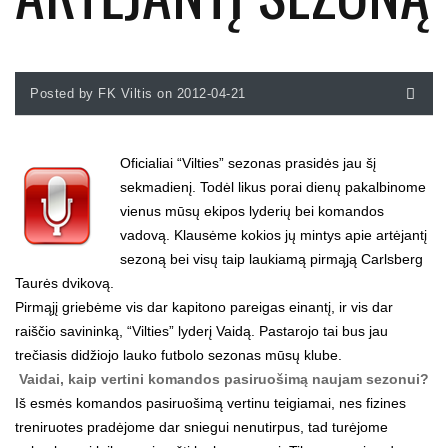
Posted by FK Viltis on 2012-04-21
Oficialiai “Vilties” sezonas prasidės jau šį
sekmadienį. Todėl likus porai dienų pakalbinome
vienus mūsų ekipos lyderių bei komandos
vadovą. Klausėme kokios jų mintys apie artėjantį
sezoną bei visų taip laukiamą pirmąją Carlsberg
Taurės dvikovą.
Pirmąjį griebėme vis dar kapitono pareigas einantį, ir vis dar
raiščio savininką, “Vilties” lyderį Vaidą. Pastarojo tai bus jau
trečiasis didžiojo lauko futbolo sezonas mūsų klube.
Vaidai, kaip vertini komandos pasiruošimą naujam sezonui?
Iš esmės komandos pasiruošimą vertinu teigiamai, nes fizines
treniruotes pradėjome dar sniegui nenutirpus, tad turėjome