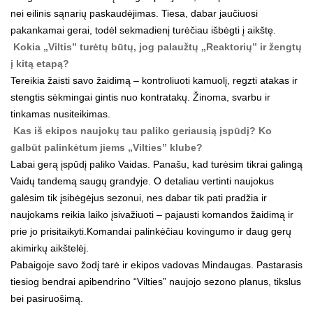
nei eilinis sąnarių paskaudėjimas. Tiesa, dabar jaučiuosi
pakankamai gerai, todėl sekmadienį turėčiau išbėgti į aikštę.
Kokia „Viltis” turėtų būtų, jog palaužtų „Reaktorių” ir žengtų
į kitą etapą?
Tereikia žaisti savo žaidimą – kontroliuoti kamuolį, regzti atakas ir
stengtis sėkmingai gintis nuo kontratakų. Žinoma, svarbu ir
tinkamas nusiteikimas.
Kas iš ekipos naujokų tau paliko geriausią įspūdį? Ko
galbūt palinkėtum jiems „Vilties” klube?
Labai gerą įspūdį paliko Vaidas. Panašu, kad turėsim tikrai galingą
Vaidų tandemą saugų grandyje. O detaliau vertinti naujokus
galėsim tik įsibėgėjus sezonui, nes dabar tik pati pradžia ir
naujokams reikia laiko įsivažiuoti – pajausti komandos žaidimą ir
prie jo prisitaikyti.Komandai palinkėčiau kovingumo ir daug gerų
akimirkų aikštelėj.
Pabaigoje savo žodį tarė ir ekipos vadovas Mindaugas. Pastarasis
tiesiog bendrai apibendrino “Vilties” naujojo sezono planus, tikslus
bei pasiruošimą.