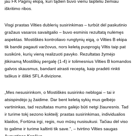
jau FK Pagirių ekipą, kuri tądien buvo vienu laipteliu žemiau
iškritimo ribos.
Visgi prastas Vilties dublerių susirinkimas – turbūt dėl paskutinio
gražaus vasaros savaitgalio – buvo esminis rezultatą nulėmęs
aspektas. Mostiškės kontroliavo rungtynių eigą, o Vilties B ekipa
tik bandė pagauti varžovus, nors keletą pusprogių Viltis taip pat
susikūrė, kurių vieną realizuoti pavyko. Rezultatas žymėjo
įtikinamą Mostiškių pergalę (1-4) ir tolimesnius Vilties B komandos
galvos skausmus, bandant atrasti receptą, kaip pradėti rinkti
taškus ir išlikti SFL A divizione.
„Mes nesusirinkom, o Mostiškės susirinko neblogai – tai ir
atsispindėjo jų žaidime. Dar bent keletą sykių mus gelbėjo
vartininkas, tad rezultatas mums galėjo būti netgi žiauresnis. Tad
ir turime tokį sezono kokteilį: prastas susirinkimas, individualios
klaidos, Fortūna irgi, regis, nuo mūsų nusisukusi. Tačiau dėl viso
to galime ir turime kaltinti tik save.“, – tvirtino Vilties saugas