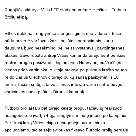
Rugpjūčio viduryje Viltis LFF stadione priėmė svečius – Futbolo
Brolių ekipą.
Vilties dubleriai rungtynėse stengėsi gintis nuo vidurio ir tokiu
būdu privertė varžovus žaisti aukštais perdavimais, kurių
dauguma buvo nesėkmingi bei neišsivystantys į pavojingesnes
atakas. Savo ruožtu antroji Vilties komanda turėjo bent penkias
realias progas pasižymėti: legionierius Nonny neįmušė išėjęs
vienas prieš vartininką, o kitoje atakoje po puikaus krašto saugo
reido Dariuš Olechnovič turėjo puikų šansą pasižymėti iš 10
metrų, tačiau smūgis buvo silpnas ir toliau vartų centro buvęs
vartininkas spėjo pirštais ištraukti kamuolį.
Futbolo broliai taip pat turėjo keletą progų, tačiau jų realizuoti
nesugebėjo, o įvartį 74-ąją rungtynių minutę įmušė po kampinio.
Per likusį laiką Vilties ekipa nesugebėjo sukurti nieko
apčiuopiamo, tad teisėjo švilpukas fiksavo Futbolo brolių pergalę