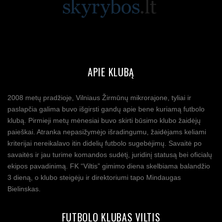
APIE KLUBĄ
2008 metų pradžioje, Vilniaus Žirmūnų mikrorajone, tyliai ir
paslapčia galima buvo išgirsti gandų apie bene kuriamą futbolo
klubą. Pirmieji metų mėnesiai buvo skirti būsimo klubo žaidėjų
paieškai. Atranka nepasižymėjo išradingumu, žaidėjams keliami
kriterijai nereikalavo itin didelių futbolo sugebėjimų. Savaitė po
savaitės ir jau turime komandos sudėtį, juridinį statusą bei oficialų
ekipos pavadinimą. FK “Viltis” gimimo diena skelbiama balandžio
3 dieną, o klubo steigėju ir direktoriumi tapo Mindaugas
Bielinskas.
FUTBOLO KLUBAS VILTIS