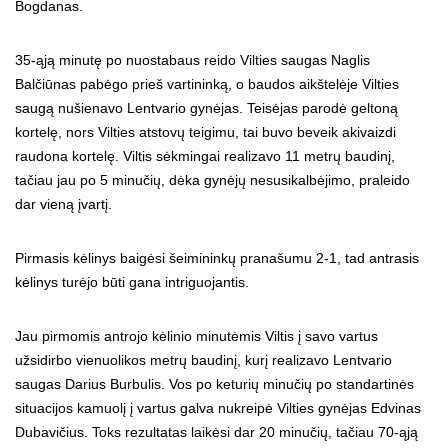
Bogdanas.
35-ąją minutę po nuostabaus reido Vilties saugas Naglis
Balčiūnas pabėgo prieš vartininką, o baudos aikštelėje Vilties
saugą nušienavo Lentvario gynėjas. Teisėjas parodė geltoną
kortelę, nors Vilties atstovų teigimu, tai buvo beveik akivaizdi
raudona kortelę. Viltis sėkmingai realizavo 11 metrų baudinį,
tačiau jau po 5 minučių, dėka gynėjų nesusikalbėjimo, praleido
dar vieną įvartį.
Pirmasis kėlinys baigėsi šeimininkų pranašumu 2-1, tad antrasis
kėlinys turėjo būti gana intriguojantis.
Jau pirmomis antrojo kėlinio minutėmis Viltis į savo vartus
užsidirbo vienuolikos metrų baudinį, kurį realizavo Lentvario
saugas Darius Burbulis. Vos po keturių minučių po standartinės
situacijos kamuolį į vartus galva nukreipė Vilties gynėjas Edvinas
Dubavičius. Toks rezultatas laikėsi dar 20 minučių, tačiau 70-ąją