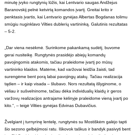
minutę įvyko rungtynių lūžis, kai Lentvario saugas Andžejus
Baranovskij pelnė ketvirtą komandos įvartį. Greitai krito ir
penktasis įvartis, kai Lentvario gynėjas Albertas Bogdanas tolimu
smūgiu nuginklavo Vilties dublerių vartininką. Galutinis rezultatas
– 5-2.
„Dar viena nesėkmė. Surinkome pakankamą sudėtį, buvome
gerai nusiteikę. Rungtynės prasidėjo abiejų komandų
pavojingomis atakomis, tačiau praleidome įvartį po mūsų
vartininko klaidos. Matėme, kad varžovai leidžia žaisti, tad
surengėme bent porą labai pavojingų atakų. Tačiau realizacija
tądien – ir kaip visada – šlubavo. Nors rezultatą išlyginome, o
vėliau ir sušvelninome, tačiau dėka individualių klaidų ir geros
varžovų realizacijos antrajame kėlinyje praleidome vieną įvartį po
kito.“, – teigė Vilties gynėjas Edvinas Dubavičius.
Žvelgiant į turnyrinę lentelę, rungtynės su Mostiškėm galėjo tapti
šio sezono gelbėjimosi ratu. Iškovok taškus ir bandyk pasivyti bent