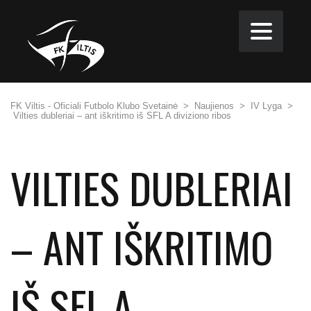
FK Viltis - Oficiali Futbolo Klubo Svetainė
>
Naujienos
>
IV Lyga
>
Vilties dubleriai – ant iškritimo iš SFL A diviziono ribos
VILTIES DUBLERIAI
– ANT IŠKRITIMO
IŠ SFL A