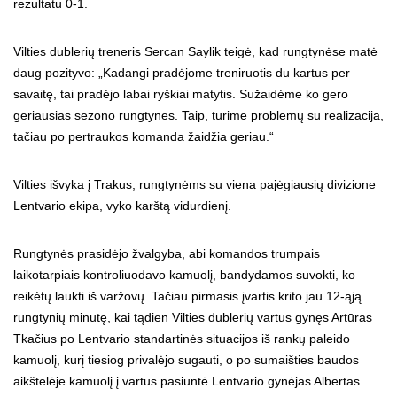
rezultatu 0-1.
Vilties dublerių treneris Sercan Saylik teigė, kad rungtynėse matė
daug pozityvo: „Kadangi pradėjome treniruotis du kartus per
savaitę, tai pradėjo labai ryškiai matytis. Sužaidėme ko gero
geriausias sezono rungtynes. Taip, turime problemų su realizacija,
tačiau po pertraukos komanda žaidžia geriau.“
Vilties išvyka į Trakus, rungtynėms su viena pajėgiausių divizione
Lentvario ekipa, vyko karštą vidurdienį.
Rungtynės prasidėjo žvalgyba, abi komandos trumpais
laikotarpiais kontroliuodavo kamuolį, bandydamos suvokti, ko
reikėtų laukti iš varžovų. Tačiau pirmasis įvartis krito jau 12-ąją
rungtynių minutę, kai tądien Vilties dublerių vartus gynęs Artūras
Tkačius po Lentvario standartinės situacijos iš rankų paleido
kamuolį, kurį tiesiog privalėjo sugauti, o po sumaišties baudos
aikštelėje kamuolį į vartus pasiuntė Lentvario gynėjas Albertas