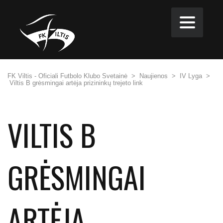
FK Viltis - Oficiali Futbolo Klubo Svetainė
>
Naujienos
>
IV Lyga
>
Viltis B grėsmingai artėja prizininkų trejeto link
VILTIS B
GRĖSMINGAI
ARTĖJA