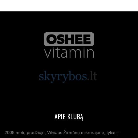
APIE KLUBĄ
2008 metų pradžioje, Vilniaus Žirmūnų mikrorajone, tyliai ir