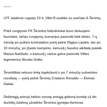
____
LFF stadione rugsėjo 23 d. Viltis B susitiko su svečiais iš Širvintų.
Prieš rungtynes FK Širvintos futbolininkai buvo tituluojami
favoritais, tačiau rungtynių scenarijus pasirodė kiek kitoks. 7-ą
minutę po puikios kontratakos įvartį pelnė Eligijus Lipskis, dar po
10 minučių, po įžaisto kampinio, kamuolį į baudos aikštelę pakėlė
Marius Aukštolis, o kamuolį į vartus galva pasiuntė Vilties
legionierius Nicolas Dulke.
Širvintiškiai nebuvo linkę kapituliuoti ir po 7 minučių sušvelnino
rezultatą — įvartį pelnė Širvintų Cristiano Ronaldo — Elvinas
Dalala.
Dešimtąją antrojo kėlinio minutę antrąją geltoną kortelę už itin
šiurkštų žaidimą užsidirbo Širvintos gynėjas Aertonas