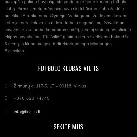
paslapčia galima buvo išgirsti gandų apie bene kuriamą futbolo
klubą. Pirmieji metų mėnesiai buvo skirti būsimo klubo žaidėjų
paieškai. Atranka nepasižymėjo išradingumu, žaidėjams keliami
kriterijai nereikalavo itin didelių futbolo sugebėjimų. Savaitė po
savaitės ir jau turime komandos sudėtį, juridinį statusą bei oficialų
ekipos pavadinimą. FK “Viltis” gimimo diena skelbiama balandžio
3 dieną, o klubo steigėju ir direktoriumi tapo Mindaugas
Bielinskas.
FUTBOLO KLUBAS VILTIS
Žirmūnų g. 117-5, LT – 09118, Vilnius
+370 623 74745
info@fkviltis.lt
SEKITE MUS