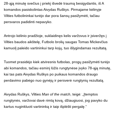
28-ąją minutę svečius į priekį išvedė traumą besigydantis, iš A
komandos pasiskolintas Aivydas Ruškys. Pirmajame kėlinyje
Vilties futbolininkai turėjo dar pora šansų pasižymėti, tačiau
persvaros padidinti nepavyko.
Antrojo kėlinio pradžioje, suklaidinęs kelis varžovus ir įsiveržęs į
Vilties baudos aikštelę, Futbolo brolių saugas Tomas Mickevčius
kamuolį paleido vartininkui tarp kojų, tuo išlygindamas rezultatą.
Tuomet prasidėjo kiek atviresnis futbolas, progų pasižymėti turėjo
abi komandos, tačiau esminį lūžis rungtynėse įvyko 78-ąją minutę,
kai tas pats Aivydas Ruškys po puikaus komandos draugo
perdavimo pabėgo nuo gynėjų ir persverė rungtynių rezultatą.
Aivydas Ruškys, Vilties
Man of the match
, teigė: „Įtemptos
rungtynės, varžovai davė rimtą kovą, džiaugiuosi, jog pavyko du
kartus nuginkluoti vartininką ir taip išplėšti pergalę.“