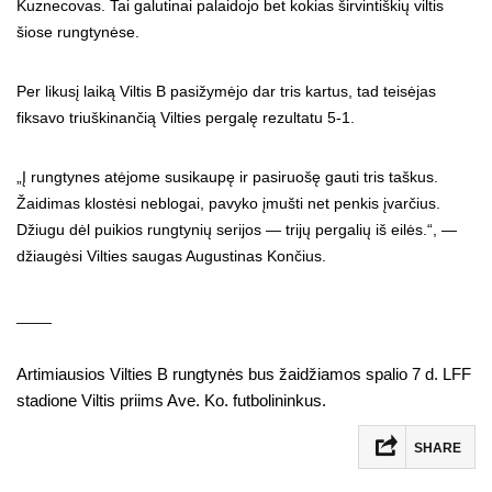
Kuznecovas. Tai galutinai palaidojo bet kokias širvintiškių viltis
šiose rungtynėse.
Per likusį laiką Viltis B pasižymėjo dar tris kartus, tad teisėjas
fiksavo triuškinančią Vilties pergalę rezultatu 5-1.
„Į rungtynes atėjome susikaupę ir pasiruošę gauti tris taškus.
Žaidimas klostėsi neblogai, pavyko įmušti net penkis įvarčius.
Džiugu dėl puikios rungtynių serijos — trijų pergalių iš eilės.“, —
džiaugėsi Vilties saugas Augustinas Končius.
____
Artimiausios Vilties B rungtynės bus žaidžiamos spalio 7 d. LFF
stadione Viltis priims Ave. Ko. futbolininkus.
SHARE