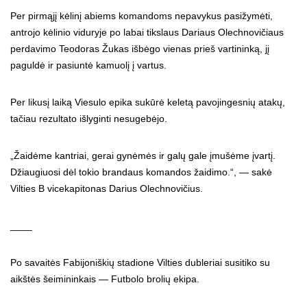
Per pirmąjį kėlinį abiems komandoms nepavykus pasižymėti,
antrojo kėlinio viduryje po labai tikslaus Dariaus Olechnovičiaus
perdavimo Teodoras Žukas išbėgo vienas prieš vartininką, jį
paguldė ir pasiuntė kamuolį į vartus.
Per likusį laiką Viesulo epika sukūrė keletą pavojingesnių atakų,
tačiau rezultato išlyginti nesugebėjo.
„Žaidėme kantriai, gerai gynėmės ir galų gale įmušėme įvartį.
Džiaugiuosi dėl tokio brandaus komandos žaidimo.“, — sakė
Vilties B vicekapitonas Darius Olechnovičius.
____
Po savaitės Fabijoniškių stadione Vilties dubleriai susitiko su
aikštės šeimininkais — Futbolo brolių ekipa.