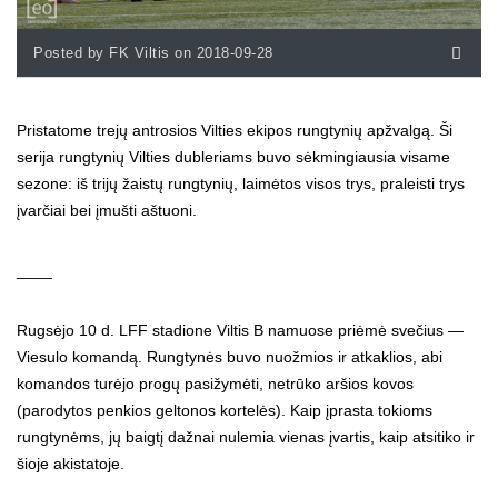
Posted by FK Viltis on 2018-09-28
Pristatome trejų antrosios Vilties ekipos rungtynių apžvalgą. Ši
serija rungtynių Vilties dubleriams buvo sėkmingiausia visame
sezone: iš trijų žaistų rungtynių, laimėtos visos trys, praleisti trys
įvarčiai bei įmušti aštuoni.
____
Rugsėjo 10 d. LFF stadione Viltis B namuose priėmė svečius —
Viesulo komandą. Rungtynės buvo nuožmios ir atkaklios, abi
komandos turėjo progų pasižymėti, netrūko aršios kovos
(parodytos penkios geltonos kortelės). Kaip įprasta tokioms
rungtynėms, jų baigtį dažnai nulemia vienas įvartis, kaip atsitiko ir
šioje akistatoje.