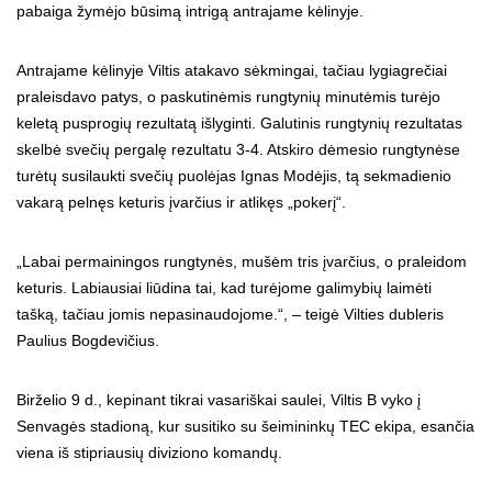
pabaiga žymėjo būsimą intrigą antrajame kėlinyje.
Antrajame kėlinyje Viltis atakavo sėkmingai, tačiau lygiagrečiai
praleisdavo patys, o paskutinėmis rungtynių minutėmis turėjo
keletą pusprogių rezultatą išlyginti. Galutinis rungtynių rezultatas
skelbė svečių pergalę rezultatu 3-4. Atskiro dėmesio rungtynėse
turėtų susilaukti svečių puolėjas Ignas Modėjis, tą sekmadienio
vakarą pelnęs keturis įvarčius ir atlikęs „pokerį“.
„Labai permainingos rungtynės, mušėm tris įvarčius, o praleidom
keturis. Labiausiai liūdina tai, kad turėjome galimybių laimėti
tašką, tačiau jomis nepasinaudojome.“, – teigė Vilties dubleris
Paulius Bogdevičius.
Birželio 9 d., kepinant tikrai vasariškai saulei, Viltis B vyko į
Senvagės stadioną, kur susitiko su šeimininkų TEC ekipa, esančia
viena iš stipriausių diviziono komandų.