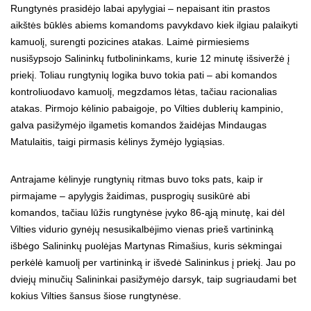
Rungtynės prasidėjo labai apylygiai – nepaisant itin prastos
aikštės būklės abiems komandoms pavykdavo kiek ilgiau palaikyti
kamuolį, surengti pozicines atakas. Laimė pirmiesiems
nusišypsojo Salininkų futbolininkams, kurie 12 minutę išsiveržė į
priekį. Toliau rungtynių logika buvo tokia pati – abi komandos
kontroliuodavo kamuolį, megzdamos lėtas, tačiau racionalias
atakas. Pirmojo kėlinio pabaigoje, po Vilties dublerių kampinio,
galva pasižymėjo ilgametis komandos žaidėjas Mindaugas
Matulaitis, taigi pirmasis kėlinys žymėjo lygiąsias.
Antrajame kėlinyje rungtynių ritmas buvo toks pats, kaip ir
pirmajame – apylygis žaidimas, pusprogių susikūrė abi
komandos, tačiau lūžis rungtynėse įvyko 86-ąją minutę, kai dėl
Vilties vidurio gynėjų nesusikalbėjimo vienas prieš vartininką
išbėgo Salininkų puolėjas Martynas Rimašius, kuris sėkmingai
perkėlė kamuolį per vartininką ir išvedė Salininkus į priekį. Jau po
dviejų minučių Salininkai pasižymėjo darsyk, taip sugriaudami bet
kokius Vilties šansus šiose rungtynėse.