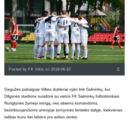
Posted by FK Viltis on 2019-06-10
Gegužės pabaigoje Vilties dubleriai vyko link Salininkų, kur
Dilgynės stadione susidūrė su vietos FK Salininkų futbolininkais.
Rungtynės žymėjo intrigą, nes abiems komandoms,
besirikiuojančioms antrojoje turnyrinės lentelės dalyje, kiekvienas
taškas buvo bei tebėra yra aukso vertės.