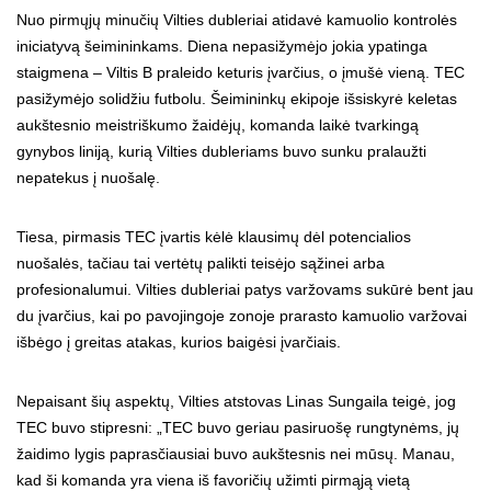
Nuo pirmųjų minučių Vilties dubleriai atidavė kamuolio kontrolės
iniciatyvą šeimininkams. Diena nepasižymėjo jokia ypatinga
staigmena – Viltis B praleido keturis įvarčius, o įmušė vieną. TEC
pasižymėjo solidžiu futbolu. Šeimininkų ekipoje išsiskyrė keletas
aukštesnio meistriškumo žaidėjų, komanda laikė tvarkingą
gynybos liniją, kurią Vilties dubleriams buvo sunku pralaužti
nepatekus į nuošalę.
Tiesa, pirmasis TEC įvartis kėlė klausimų dėl potencialios
nuošalės, tačiau tai vertėtų palikti teisėjo sąžinei arba
profesionalumui. Vilties dubleriai patys varžovams sukūrė bent jau
du įvarčius, kai po pavojingoje zonoje prarasto kamuolio varžovai
išbėgo į greitas atakas, kurios baigėsi įvarčiais.
Nepaisant šių aspektų, Vilties atstovas Linas Sungaila teigė, jog
TEC buvo stipresni: „TEC buvo geriau pasiruošę rungtynėms, jų
žaidimo lygis paprasčiausiai buvo aukštesnis nei mūsų. Manau,
kad ši komanda yra viena iš favoričių užimti pirmąją vietą