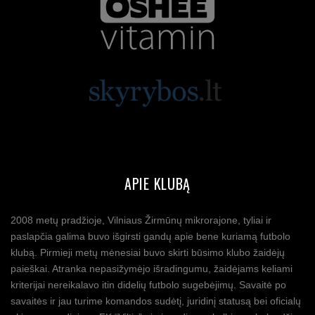
APIE KLUBĄ
2008 metų pradžioje, Vilniaus Žirmūnų mikrorajone, tyliai ir
paslapčia galima buvo išgirsti gandų apie bene kuriamą futbolo
klubą. Pirmieji metų mėnesiai buvo skirti būsimo klubo žaidėjų
paieškai. Atranka nepasižymėjo išradingumu, žaidėjams keliami
kriterijai nereikalavo itin didelių futbolo sugebėjimų. Savaitė po
savaitės ir jau turime komandos sudėtį, juridinį statusą bei oficialų