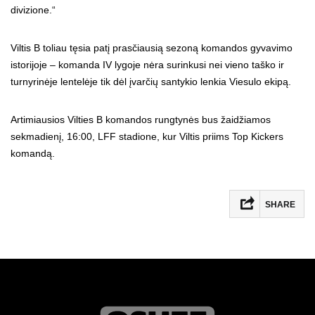
divizione.“
Viltis B toliau tęsia patį prasčiausią sezoną komandos gyvavimo
istorijoje – komanda IV lygoje nėra surinkusi nei vieno taško ir
turnyrinėje lentelėje tik dėl įvarčių santykio lenkia Viesulo ekipą.
Artimiausios Vilties B komandos rungtynės bus žaidžiamos
sekmadienį, 16:00, LFF stadione, kur Viltis priims Top Kickers
komandą.
SHARE