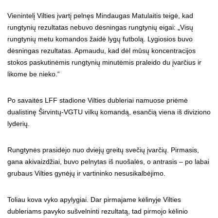
Vienintelį Vilties įvartį pelnęs Mindaugas Matulaitis teigė, kad
rungtynių rezultatas nebuvo dėsningas rungtynių eigai: „Visų
rungtynių metu komandos žaidė lygų futbolą. Lygiosios buvo
dėsningas rezultatas. Apmaudu, kad dėl mūsų koncentracijos
stokos paskutinėmis rungtynių minutėmis praleido du įvarčius ir
likome be nieko.“
Po savaitės LFF stadione Vilties dubleriai namuose priėmė
dualistinę Širvintų-VGTU vilkų komandą, esančią viena iš diviziono
lyderių.
Rungtynės prasidėjo nuo dviejų greitų svečių įvarčių. Pirmasis,
gana akivaizdžiai, buvo pelnytas iš nuošalės, o antrasis – po labai
grubaus Vilties gynėjų ir vartininko nesusikalbėjimo.
Toliau kova vyko apylygiai. Dar pirmajame kėlinyje Vilties
dubleriams pavyko sušvelninti rezultatą, tad pirmojo kėlinio