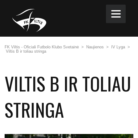
FK Viltis - Oficiali Futbolo Klubo Svetainė
>
Naujienos
>
IV Lyga
>
Viltis B ir toliau stringa
VILTIS B IR TOLIAU
STRINGA