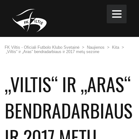
FK Viltis - Oficiali Futbolo Klubo Svetainė
>
Naujienos
>
Kita
>
„Viltis“ ir „Aras“ bendradarbiaus ir 2017 metų sezone
„VILTIS“ IR „ARAS“
BENDRADARBIAUS
IR 2017 METŲ