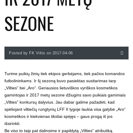
SEZONE
Posted by FK Viltis on 2017-04-06
Turime puikių žinių tiek ekipos gerbėjams, tiek pačios komandos
futbolininkams. Ir šį sezoną buvo pasiektas susitarimas tarp
„Vilties“ bei „Aro“. Geriausios lietuviškos vyriškos kosmetikos
gamintojas ir 2017 metų sezone džiugins savo puikiais gaminiais
„Vilties” konkursų dalyvius. Jau dabar galime pažadėti, kad
spėliojant viltiečių rungtynių LFF II lygoje laukia visa galybė „Aro“
kosmetikos ir kiekvienas tiksliai spėjęs – gaus progą iš jos
išsirinkti.
Be viso to taip pat dalinsime ir papildytą „Vilties“ atributiką.