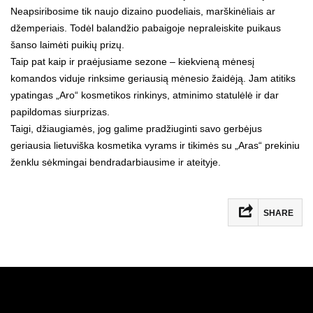
Neapsiribosime tik naujo dizaino puodeliais, marškinėliais ar
džemperiais. Todėl balandžio pabaigoje nepraleiskite puikaus
šanso laimėti puikių prizų.
Taip pat kaip ir praėjusiame sezone – kiekvieną mėnesį
komandos viduje rinksime geriausią mėnesio žaidėją. Jam atitiks
ypatingas „Aro“ kosmetikos rinkinys, atminimo statulėlė ir dar
papildomas siurprizas.
Taigi, džiaugiamės, jog galime pradžiuginti savo gerbėjus
geriausia lietuviška kosmetika vyrams ir tikimės su „Aras“ prekiniu
ženklu sėkmingai bendradarbiausime ir ateityje.
SHARE