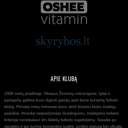
APIE KLUBĄ
2008 metų pradžioje, Vilniaus Žirmūnų mikrorajone, tyliai ir
paslapčia galima buvo išgirsti gandų apie bene kuriamą futbolo
klubą. Pirmieji metų mėnesiai buvo skirti būsimo klubo žaidėjų
paieškai. Atranka nepasižymėjo išradingumu, žaidėjams keliami
kriterijai nereikalavo itin didelių futbolo sugebėjimų. Savaitė po
savaitės ir jau turime komandos sudėtį, juridinį statusą bei oficialų