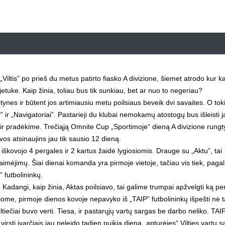
iltis” po prieš du metus patirto fiasko A divizione, šiemet atrodo kur k
ejetuke. Kaip žinia, toliau bus tik sunkiau, bet ar nuo to negeriau?
ynes ir būtent jos artimiausiu metu poilsiaus beveik dvi savaites. O tok
IP” ir „Navigatoriai”. Pastarieji du klubai nemokamų atostogų bus išleisti 
e ir pradėkime. Trečiąją Omnite Cup „Sportimoje“ dieną A divizione rung
ovos atsinaujins jau tik sausio 12 dieną.
škovojo 4 pergales ir 2 kartus žaidė lygiosiomis. Drauge su „Aktu”, tai
alaimėjimų. Šiai dienai komanda yra pirmoje vietoje, tačiau vis tiek, pagal
” futbolininkų.
nai. Kadangi, kaip žinia, Aktas poilsiavo, tai galime trumpai apžvelgti ką pe
bėjome, pirmoje dienos kovoje nepavyko iš „TAIP” futbolininkų išpešti nė 
ltiečiai buvo verti. Tiesa, ir pastarųjų vartų sargas be darbo neliko. TAIP
rsti įvarčiais jau neleido tądien puikią dieną „apturėjęs“ Vilties vartų 