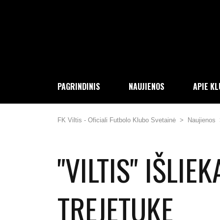
PAGRINDINIS
NAUJIENOS
APIE K
FK Viltis - Oficiali Futbolo Klubo Svetainė
>
Naujienos
"VILTIS" IŠLI
TREJETUKE