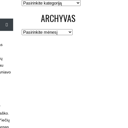
Kategorijos
ARCHYVAS
Archyvas
as
ių
jau
tyniavo
r
taško.
‘iečių
sargas