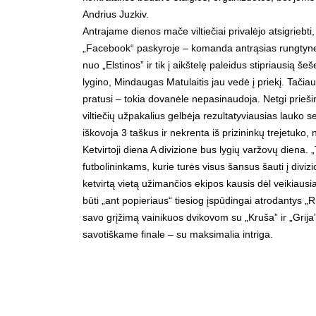
Andrius Juzkiv.
Antrajame dienos mače viltiečiai privalėjo atsigriebti,
„Facebook“ paskyroje – komanda antrąsias rungtyne
nuo „Elstinos” ir tik į aikštelę paleidus stipriausią 
lygino, Mindaugas Matulaitis jau vedė į priekį. Tačiau
pratusi – tokia dovanėle nepasinaudoja. Netgi priešing
viltiečių užpakalius gelbėja rezultatyviausias lauko s
iškovoja 3 taškus ir nekrenta iš prizininkų trejetuko, n
Ketvirtoji diena A divizione bus lygių varžovų diena. „
futbolininkams, kurie turės visus šansus šauti į divizi
ketvirtą vietą užimančios ekipos kausis dėl veikiausiai j
būti „ant popieriaus“ tiesiog įspūdingai atrodantys „R
savo grįžimą vainikuos dvikovom su „Kruša” ir „Grija”,
savotiškame finale – su maksimalia intriga.