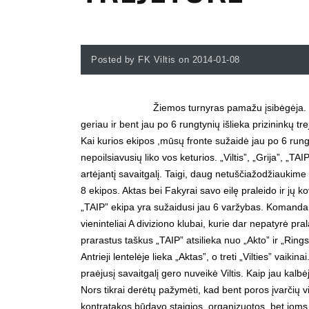
Posted by FK Viltis on 2014-01-08
Žiemos turnyras pamažu įsibėgėja. „V
geriau ir bent jau po 6 rungtynių išlieka prizininkų tr
Kai kurios ekipos ,mūsų fronte sužaidė jau po 6 rungt
nepoilsiavusių liko vos keturios. „Viltis”, „Grija”, „TA
artėjantį savaitgalį. Taigi, daug netuščiažodžiaukim
8 ekipos. Aktas bei Fakyrai savo eilę praleido ir jų k
„TAIP” ekipa yra sužaidusi jau 6 varžybas. Komanda i
vieninteliai A diviziono klubai, kurie dar nepatyrė pr
prarastus taškus „TAIP” atsilieka nuo „Akto” ir „Rings
Antrieji lentelėje lieka „Aktas”, o treti „Vilties” vaiki
praėjusį savaitgalį gero nuveikė Viltis. Kaip jau kal
Nors tikrai derėtų pažymėti, kad bent poros įvarčių vi
kontratakos būdavo staigios, organizuotos, bet joms vi