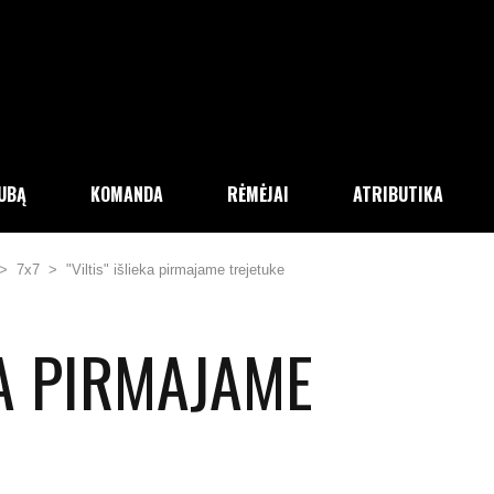
LUBĄ
KOMANDA
RĖMĖJAI
ATRIBUTIKA
>
7x7
>
"Viltis" išlieka pirmajame trejetuke
EKA PIRMAJAME