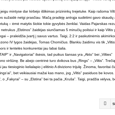
 jeigu mintyse dar kirbėjo išlikimas prizininkų trejetuke. Kaip rašoma Vilt
s sužaidė netgi prasčiau. Mačą pradėję antrąja sudėtimi gavo skaudų 
šešetuką – ėmė matytis šiokie tokie gyvybės ženklai. Vaidas Pajarskas rezu
 netrukus „Elstinos” žaidėjas siunčiamas 5 minučių poilsiui ir kaip Viltis 
ai – praleidžia įvartį į savus vartus. Taigi, 2:2 ir paskutinėmis akimirk
ezono IV lygos žaidėjas, Tomas Chomičius. Blankiu žaidimu vis tik „Viltis
ors ir lentelės konkurentai jau labai šalia.
TAIP” ir „Navigatoriai” ilsėsis, tad puikus šansas yra „Akto” bei „Vilties”
ono viršūnę. Be abejo centrinė turo dvikova bus „Rings” – „Viltis”. Trečią
APIE KLUBĄ
au tiesioginio kelialapio į elitinio A diviziono trijulę. Žinoma, favoritai či
ings‘ai”, bet veikiausiai mažai kas mano, jog „Viltis” pasiduos be kovos.
2008 metų pradžioje, Vilniaus Žirmūnų mikrorajone,
 o „Fakyrai” – su „Elstina” bei ta pačia „Kruša”. Taigi, pradžia vėlyva, b
tyliai ir paslapčia galima buvo išgirsti gandų apie bene
kuriamą futbolo klubą. Pirmieji metų mėnesiai buvo
skirti būsimo klubo žaidėjų paieškai. Atranka
nepasižymėjo išradingumu, žaidėjams keliami kriterijai
S
nereikalavo itin didelių futbolo sugebėjimų. Savaitė po
savaitės ir jau turime komandos sudėtį, juridinį statusą