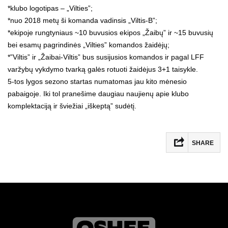
*klubo logotipas – „Vilties”;
*nuo 2018 metų ši komanda vadinsis „Viltis-B”;
*ekipoje rungtyniaus ~10 buvusios ekipos „Žaibų” ir ~15 buvusių
bei esamų pagrindinės „Vilties” komandos žaidėjų;
*”Viltis” ir „Žaibai-Viltis” bus susijusios komandos ir pagal LFF
varžybų vykdymo tvarką galės rotuoti žaidėjus 3+1 taisykle.
5-tos lygos sezono startas numatomas jau kito mėnesio
pabaigoje. Iki tol pranešime daugiau naujienų apie klubo
komplektaciją ir šviežiai „iškeptą” sudėtį.
SHARE