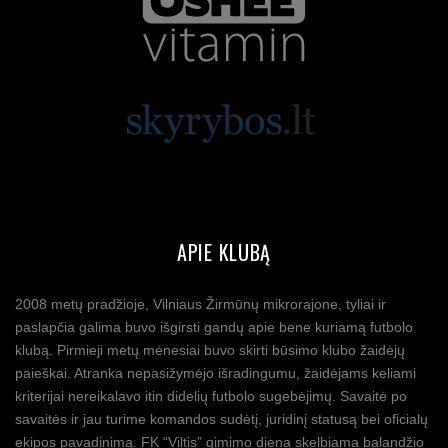
APIE KLUBĄ
2008 metų pradžioje, Vilniaus Žirmūnų mikrorajone, tyliai ir
paslapčia galima buvo išgirsti gandų apie bene kuriamą futbolo
klubą. Pirmieji metų mėnesiai buvo skirti būsimo klubo žaidėjų
paieškai. Atranka nepasižymėjo išradingumu, žaidėjams keliami
kriterijai nereikalavo itin didelių futbolo sugebėjimų. Savaitė po
savaitės ir jau turime komandos sudėtį, juridinį statusą bei oficialų
ekipos pavadinimą. FK “Viltis” gimimo diena skelbiama balandžio