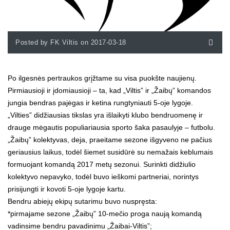
Posted by FK Viltis on 2017-03-18
Po ilgesnės pertraukos grįžtame su visa puokšte naujienų.
Pirmiausioji ir įdomiausioji – ta, kad „Viltis” ir „Žaibų” komandos
jungia bendras pajėgas ir ketina rungtyniauti 5-oje lygoje.
„Vilties” didžiausias tikslas yra išlaikyti klubo bendruomenę ir
drauge mėgautis populiariausia sporto šaka pasaulyje – futbolu.
„Žaibų” kolektyvas, deja, praeitame sezone išgyveno ne pačius
geriausius laikus, todėl šiemet susidūrė su nemažais keblumais
formuojant komandą 2017 metų sezonui. Surinkti didžiulio
kolektyvo nepavyko, todėl buvo ieškomi partneriai, norintys
prisijungti ir kovoti 5-oje lygoje kartu.
Bendru abiejų ekipų sutarimu buvo nuspręsta:
*pirmajame sezone „Žaibų” 10-mečio proga naują komandą
vadinsime bendru pavadinimu „Žaibai-Viltis”;