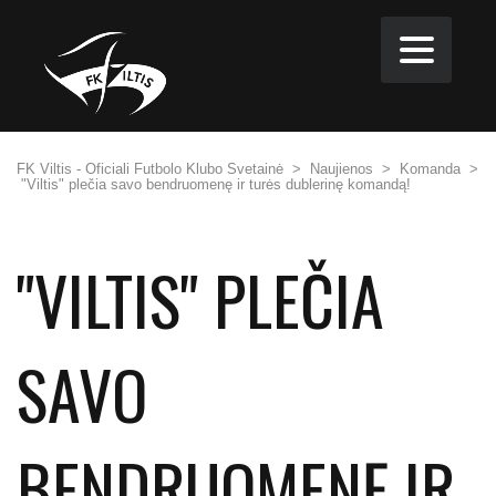
FK Viltis - Oficiali Futbolo Klubo Svetainė
>
Naujienos
>
Komanda
>
"Viltis" plečia savo bendruomenę ir turės dublerinę komandą!
"VILTIS" PLEČIA
SAVO
BENDRUOMENĘ IR