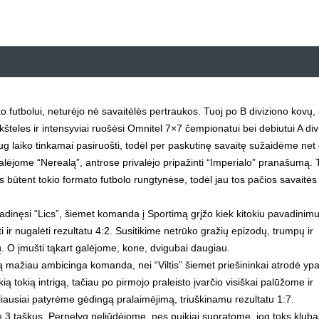
ko futbolui, neturėjo nė savaitėlės pertraukos. Tuoj po B diviziono kovų,
kšteles ir intensyviai ruošėsi Omnitel 7×7 čempionatui bei debiutui A div
ug laiko tinkamai pasiruošti, todėl per paskutinę savaitę sužaidėme net
ėjome “Nerealą”, antrose privalėjo pripažinti “Imperialo” pranašumą. 
os būtent tokio formato futbolo rungtynėse, todėl jau tos pačios savaitės
adinęsi “Lics”, šiemet komanda į Sportimą grįžo kiek kitokiu pavadinim
ir nugalėti rezultatu 4:2. Susitikime netrūko gražių epizodų, trumpų ir
 O įmušti tąkart galėjome, kone, dvigubai daugiau.
ką mažiau ambicinga komanda, nei “Viltis” šiemet priešininkai atrodė yp
ą tokią intrigą, tačiau po pirmojo praleisto įvarčio visiškai palūžome ir
liausiai patyrėme gėdingą pralaimėjimą, triuškinamu rezultatu 1:7.
3 taškus. Pernelyg neliūdėjome, nes puikiai supratome, jog toks kluba