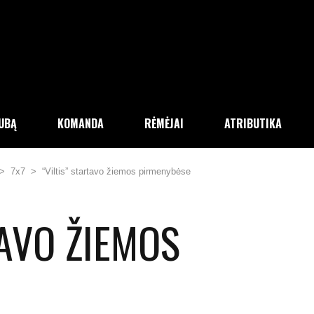
LUBĄ
KOMANDA
RĖMĖJAI
ATRIBUTIKA
>
7x7
>
“Viltis” startavo žiemos pirmenybėse
TAVO ŽIEMOS