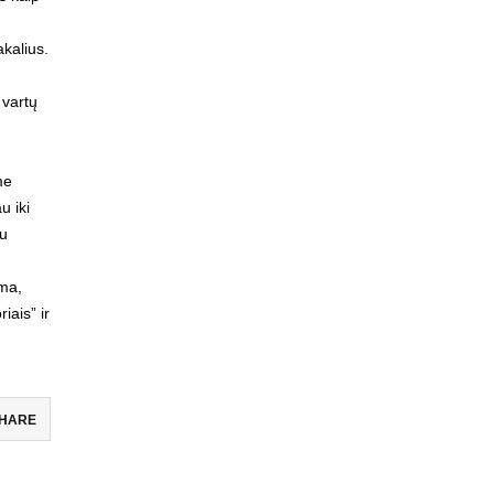
kalius.
 vartų
me
u iki
au
oma,
iais” ir
HARE