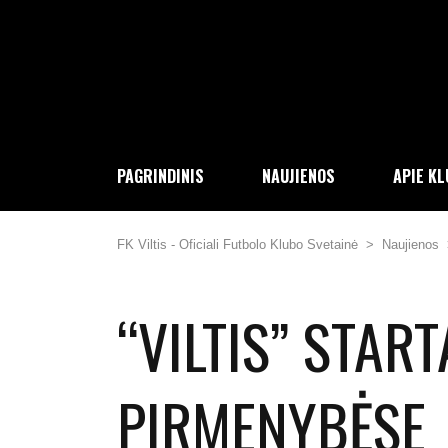
PAGRINDINIS
NAUJIENOS
APIE K
FK Viltis - Oficiali Futbolo Klubo Svetainė
>
Naujienos
“VILTIS” STAR
PIRMENYBĖSE