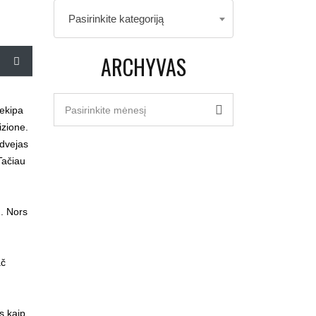
Kategorijos
Pasirinkite kategoriją
ARCHYVAS
Archyvas
 ekipa
Pasirinkite mėnesį
izione.
 dvejas
Tačiau
u. Nors
ač
s kaip