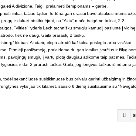
galėti A divizione. Taigi, pralaimėti čempionams – garbė.
riešininkai, tačiau tądien fortūna gan drąsiai buvo atsukusi mums užpa
rogų ir dukart atsilikinėjant, su “Aktu” mačą baigėme taikiai, 2:2.
aigos, “Vilties” lyderis Lech technišku smūgiu kamuolį pasiuntė į vidinę
 atrodo, tiek ne daug. Gaila prarastų 2 taškų.
berg” klubas. Aludarių ekipa atrodė kažkokia prislėgta arba visiškai
me. Pirmieji pasižymėję, praleidome du gan kvailus įvarčius ir išlygino
ums, pavojingų smūgių į vartų plotą daugiau atlikome taip pat mes. Tačia
 lygiosios ir dar 2 prarasti taškai. Gaila, jog lengvus taškus išmėtome j
s, todėl sekančiuose susitikimuose bus privalu gerinti užbaigimą ir, žin
ngtynės vyks jau tik kitąmet, sausio 8 dieną susikausime su “Navigator
S