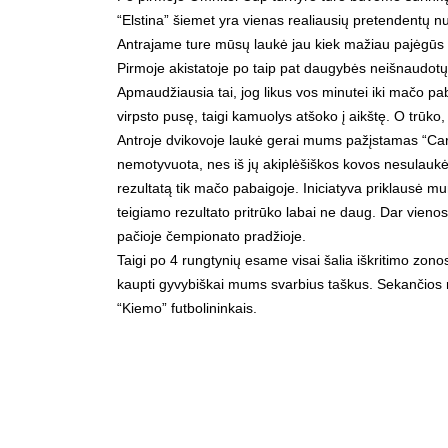
“Elstina” šiemet yra vienas realiausių pretendentų nu
Antrajame ture mūsų laukė jau kiek mažiau pajėgūs p
Pirmoje akistatoje po taip pat daugybės neišnaudotų p
Apmaudžiausia tai, jog likus vos minutei iki mačo pab
virpsto pusę, taigi kamuolys atšoko į aikštę. O trūko,
Antroje dvikovoje laukė gerai mums pažįstamas “Carls
nemotyvuota, nes iš jų akiplėšiškos kovos nesulaukė
rezultatą tik mačo pabaigoje. Iniciatyva priklausė m
teigiamo rezultato pritrūko labai ne daug. Dar vienos
pačioje čempionato pradžioje.
Taigi po 4 rungtynių esame visai šalia iškritimo zono
kaupti gyvybiškai mums svarbius taškus. Sekančios ru
“Kiemo” futbolininkais.