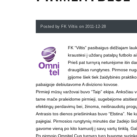
Posted by FK Viltis on 2011-12-28
FK “Viltis” pasibaigus didžiajam lau
kraustėsi į uždarų patalpų futbolo ai
Prieš pat turnyrą neturėjome itin da
draugiškas rungtynes. Pirmose nugal
įgijome šiek tiek žaidybinės praktik
pabaigoje debiutavome A diviziono kovose.
Pirmieji mūsų varžovai buvo “Taip” ekipa. Anksčiau v
tame mače praleidome pirmieji, sugebėjome atsitiesti 
efektingų perdavimų bei, žinoma, neišnaudotų progų.
Antrasis tos dienos priešininkas buvo “Elstina”. Ne 
pajėgiai. Pirmosios rungtynių minutės dar žadėjo šioki
gavome vieną po kito kamuolį į savų vartų tinklą. Ga
Po pirmojo Omnitel Cup turnyro turo buvome surinkę 