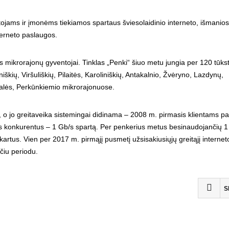
tojams ir įmonėms tiekiamos spartaus šviesolaidinio interneto, išmanios
nterneto paslaugos.
 mikrorajonų gyventojai. Tinklas „Penki“ šiuo metu jungia per 120 tūks
niškių, Viršuliškių, Pilaitės, Karoliniškių, Antakalnio, Žvėryno, Lazdynų,
uzalės, Perkūnkiemio mikrorajonuose.
APIE KLUBĄ
 o jo greitaveika sistemingai didinama – 2008 m. pirmasis klientams pa
s konkurentus – 1 Gb/s spartą. Per penkerius metus besinaudojančių 1
2008 metų pradžioje, Vilniaus Žirmūnų mikrorajone,
kartus. Vien per 2017 m. pirmąjį pusmetį užsisakiusiųjų greitąjį interneto
tyliai ir paslapčia galima buvo išgirsti gandų apie bene
čiu periodu.
kuriamą futbolo klubą. Pirmieji metų mėnesiai buvo
skirti būsimo klubo žaidėjų paieškai. Atranka
nepasižymėjo išradingumu, žaidėjams keliami kriterijai
S
nereikalavo itin didelių futbolo sugebėjimų. Savaitė po
savaitės ir jau turime komandos sudėtį, juridinį statusą
bei oficialų ekipos pavadinimą. FK “Viltis” gimimo diena