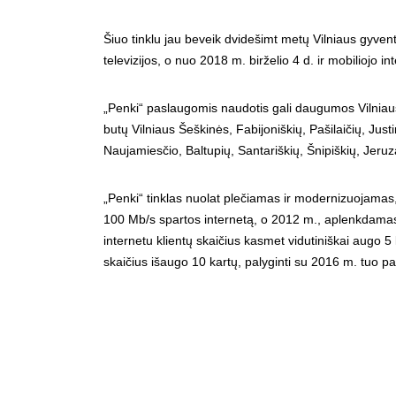
Šiuo tinklu jau beveik dvidešimt metų Vilniaus gyven
televizijos, o nuo 2018 m. birželio 4 d. ir mobiliojo i
„Penki“ paslaugomis naudotis gali daugumos Vilniaus
butų Vilniaus Šeškinės, Fabijoniškių, Pašilaičių, Justi
Naujamiesčio, Baltupių, Santariškių, Šnipiškių, Jer
„Penki“ tinklas nuolat plečiamas ir modernizuojamas,
100 Mb/s spartos internetą, o 2012 m., aplenkdama
internetu klientų skaičius kasmet vidutiniškai augo 5 
skaičius išaugo 10 kartų, palyginti su 2016 m. tuo pa