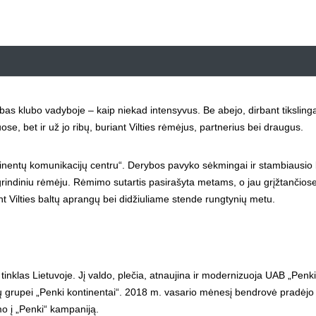
as klubo vadyboje – kaip niekad intensyvus. Be abejo, dirbant tikslingai
uose, bet ir už jo ribų, buriant Vilties rėmėjus, partnerius bei draugus.
nentų komunikacijų centru“. Derybos pavyko sėkmingai ir stambiausio 
grindiniu rėmėju. Rėmimo sutartis pasirašyta metams, o jau grįžtančiose
t Vilties baltų aprangų bei didžiuliame stende rungtynių metu.
 tinklas Lietuvoje. Jį valdo, plečia, atnaujina ir modernizuoja UAB „Penk
ių grupei „Penki kontinentai“. 2018 m. vasario mėnesį bendrovė pradėjo
mo į „Penki“ kampaniją.