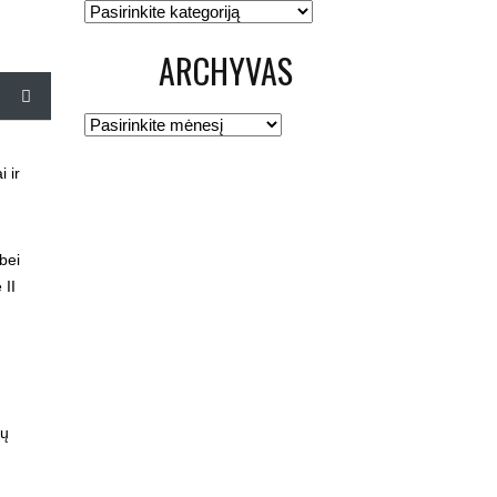
Kategorijos
ARCHYVAS
Archyvas
 ir
bei
 II
ių