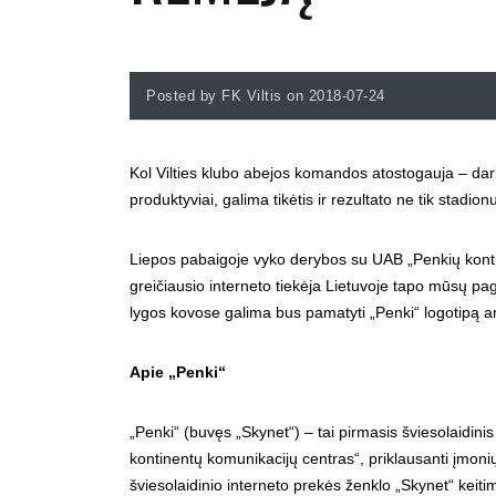
Posted by FK Viltis on 2018-07-24
Kol Vilties klubo abejos komandos atostogauja – darb
produktyviai, galima tikėtis ir rezultato ne tik stadion
Liepos pabaigoje vyko derybos su UAB „Penkių konti
greičiausio interneto tiekėja Lietuvoje tapo mūsų pa
lygos kovose galima bus pamatyti „Penki“ logotipą an
Apie „Penki“
„Penki“ (buvęs „Skynet“) – tai pirmasis šviesolaidinis
kontinentų komunikacijų centras“, priklausanti įmon
šviesolaidinio interneto prekės ženklo „Skynet“ keiti