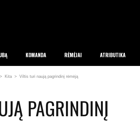
LUBĄ
KOMANDA
RĖMĖJAI
ATRIBUTIKA
>
Kita
>
Viltis turi naują pagrindinį rėmėją
AUJĄ PAGRINDINĮ