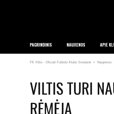
PAGRINDINIS
NAUJIENOS
APIE K
FK Viltis - Oficiali Futbolo Klubo Svetainė
>
Naujienos
VILTIS TURI N
RĖMĖJĄ