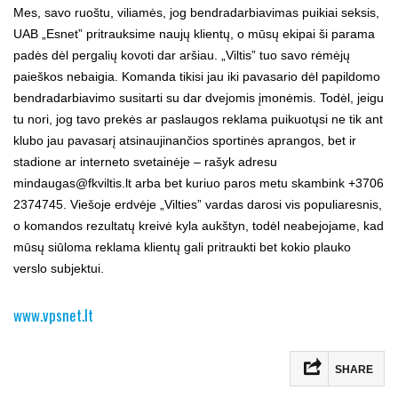
Mes, savo ruoštu, viliamės, jog bendradarbiavimas puikiai seksis,
UAB „Esnet” pritrauksime naujų klientų, o mūsų ekipai ši parama
padės dėl pergalių kovoti dar aršiau. „Viltis” tuo savo rėmėjų
paieškos nebaigia. Komanda tikisi jau iki pavasario dėl papildomo
bendradarbiavimo susitarti su dar dvejomis įmonėmis. Todėl, jeigu
tu nori, jog tavo prekės ar paslaugos reklama puikuotųsi ne tik ant
klubo jau pavasarį atsinaujinančios sportinės aprangos, bet ir
stadione ar interneto svetainėje – rašyk adresu
mindaugas@fkviltis.lt arba bet kuriuo paros metu skambink +3706
2374745. Viešoje erdvėje „Vilties” vardas darosi vis populiaresnis,
o komandos rezultatų kreivė kyla aukštyn, todėl neabejojame, kad
mūsų siūloma reklama klientų gali pritraukti bet kokio plauko
verslo subjektui.
www.vpsnet.lt
SHARE