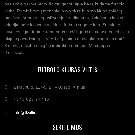
paslapčia galima buvo išgirsti gandų apie bene kuriamą futbolo
klubą. Pirmieji metų mėnesiai buvo skirti būsimo klubo žaidėjų
paieškai. Atranka nepasižymėjo išradingumu, žaidėjams keliami
kriterijai nereikalavo itin didelių futbolo sugebėjimų. Savaitė po
savaitės ir jau turime komandos sudėtį, juridinį statusą bei oficialų
ekipos pavadinimą. FK “Viltis” gimimo diena skelbiama balandžio
3 dieną, o klubo steigėju ir direktoriumi tapo Mindaugas
Bielinskas.
FUTBOLO KLUBAS VILTIS
Žirmūnų g. 117-5, LT – 09118, Vilnius
+370 623 74745
info@fkviltis.lt
SEKITE MUS