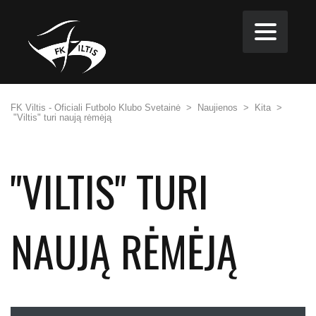
FK Viltis - Oficiali Futbolo Klubo Svetainė
>
Naujienos
>
Kita
>
"Viltis" turi naują rėmėją
"VILTIS" TURI
NAUJĄ RĖMĖJĄ