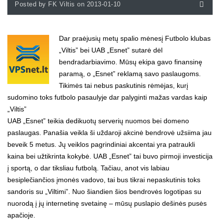
Posted by FK Viltis on 2013-01-10
Dar praėjusių metų spalio mėnesį Futbolo klubas
„Viltis” bei UAB „Esnet” sutarė dėl
bendradarbiavimo. Mūsų ekipa gavo finansinę
paramą, o „Esnet” reklamą savo paslaugoms.
Tikimės tai nebus paskutinis rėmėjas, kurį
sudomino toks futbolo pasaulyje dar palyginti mažas vardas kaip
„Viltis”
UAB „Esnet” teikia dedikuotų serverių nuomos bei domeno
paslaugas. Panašia veikla ši uždaroji akcinė bendrovė užsiima jau
beveik 5 metus. Jų veiklos pagrindiniai akcentai yra patraukli
kaina bei užtikrinta kokybė. UAB „Esnet” tai buvo pirmoji investicija
į sportą, o dar tiksliau futbolą. Tačiau, anot vis labiau
besiplečiančios įmonės vadovo, tai bus tikrai nepaskutinis toks
sandoris su „Viltimi”. Nuo šiandien šios bendrovės logotipas su
nuorodą į jų internetinę svetainę – mūsų puslapio dešinės pusės
apačioje.