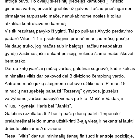
Intriga buvo. Po dviejų skersinių įriedėjęs kamuolys į “Kriščio”
ginamus vartus, privertė griebtis už galvos. Tačiau priešingai nei
pirmajame tarpusavio mače, nenukabinome nosies ir toliau
atkakliai kontroliavome kamuolį.
Vis tik rezultatą pavyko išlyginti. Tai po puikaus Aivydo perdavimo
padarė Vilius. 1:1 ir psichologinis pranašumas jau mūsų pusėje.
Ne daug trūko, jog mačas taip ir baigtųsi, tačiau neapdairus
gynėjų žaidimas, išsirenkant poziciją, neleido šiame mače iškovoti
bent taško.
Dar du kritę įvarčiai į mūsų vartus, galutinai sugriovė, kad ir kokias
minimalias viltis dar pakovoti dėl B diviziono čempionų vardo.
Antrame mače jokių staigmenų nebuvo užfiksuota. Pirmas 15
minučių nesugebėję palaužti “Rezervų” gynybos, įpusėjus
varžyboms įvarčiai pasipylė vienas po kito. Mušė ir Vaidas, ir
Vilius, ir gynėjai Haris bei “Jankis”.
Galutinis rezultatas 6:2 bei tą pačią dieną patirti “Imperialo”
pralaimėjimai leido mums užsitikrinti 3-ąją vietą ir nekantriai laukti
debiuto elitiniame A divizione.
Tiesa, “Viltis” dar turi minimalių šansų finišuoti ir antroje pozicijoje,