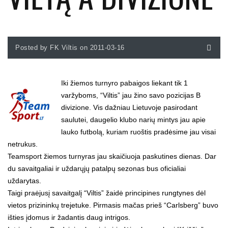
Posted by FK Viltis on 2011-03-16
Iki žiemos turnyro pabaigos liekant tik 1
varžyboms, “Viltis” jau žino savo pozicijas B
divizione. Vis dažniau Lietuvoje pasirodant
saulutei, daugelio klubo narių mintys jau apie
lauko futbolą, kuriam ruoštis pradėsime jau visai
netrukus.
Teamsport žiemos turnyras jau skaičiuoja paskutines dienas. Dar
du savaitgaliai ir uždarųjų patalpų sezonas bus oficialiai
uždarytas.
Taigi praėjusį savaitgalį “Viltis” žaidė principines rungtynes dėl
vietos prizininkų trejetuke. Pirmasis mačas prieš “Carlsberg” buvo
išties įdomus ir žadantis daug intrigos.