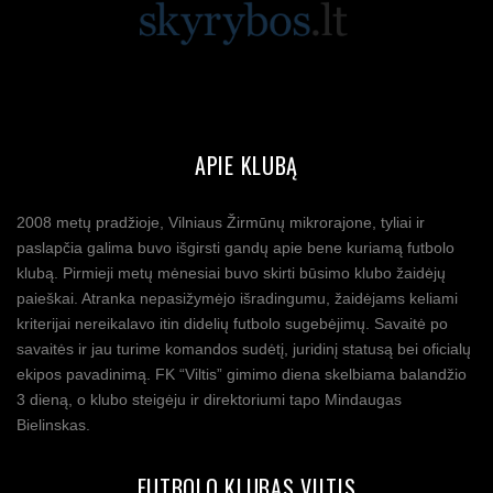
APIE KLUBĄ
2008 metų pradžioje, Vilniaus Žirmūnų mikrorajone, tyliai ir
paslapčia galima buvo išgirsti gandų apie bene kuriamą futbolo
klubą. Pirmieji metų mėnesiai buvo skirti būsimo klubo žaidėjų
paieškai. Atranka nepasižymėjo išradingumu, žaidėjams keliami
kriterijai nereikalavo itin didelių futbolo sugebėjimų. Savaitė po
savaitės ir jau turime komandos sudėtį, juridinį statusą bei oficialų
ekipos pavadinimą. FK “Viltis” gimimo diena skelbiama balandžio
3 dieną, o klubo steigėju ir direktoriumi tapo Mindaugas
Bielinskas.
FUTBOLO KLUBAS VILTIS