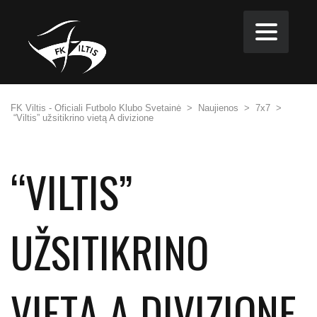
FK Viltis - Oficiali Futbolo Klubo Svetainė
>
Naujienos
>
7x7
>
“Viltis” užsitikrino vietą A divizione
“VILTIS”
UŽSITIKRINO
VIETĄ A DIVIZIONE