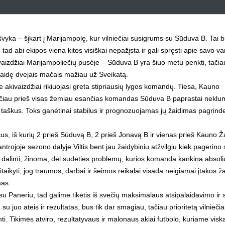
švyka – šįkart į Marijampolę, kur vilniečiai susigrums su Sūduva B. Tai 
tad abi ekipos viena kitos visiškai nepažįsta ir gali spręsti apie savo v
 akivaizdžiai Marijampoliečių pusėje – Sūduva B yra šiuo metu penkti, tačia
 sužaidę dvejais mačais mažiau už Sveikatą.
ie akivaizdžiai rikiuojasi greta stipriausių lygos komandų. Tiesa, Kauno
, tačiau prieš visas žemiau esančias komandas Sūduva B paprastai neklu
 3 taškus. Toks ganėtinai stabilus ir prognozuojamas jų žaidimas pagrinde
čus, iš kurių 2 prieš Sūduvą B, 2 prieš Jonavą B ir vienas prieš Kauno Ža
antrojoje sezono dalyje Viltis bent jau žaidybiniu atžvilgiu kiek pagerino
ąja dalimi, žinoma, dėl sudėties problemų, kurios komanda kankina absoli
itaikyti, jog traumos, darbai ir šeimos reikalai visada neigiamai įtakos ž
mas.
APIE KLUBĄ
su Paneriu, tad galime tikėtis iš svečių maksimalaus atsipalaidavimo ir 
juo ateis ir rezultatas, bus tik dar smagiau, tačiau prioritetą vilniečia
2008 metų pradžioje, Vilniaus Žirmūnų mikrorajone,
ti. Tikimės atviro, rezultatyvaus ir malonaus akiai futbolo, kuriame visk