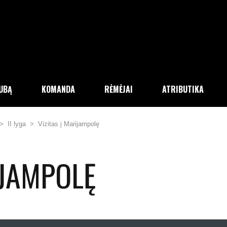
LUBĄ
KOMANDA
RĖMĖJAI
ATRIBUTIKA
>
II lyga
>
Vizitas į Marijampolę
IJAMPOLĘ