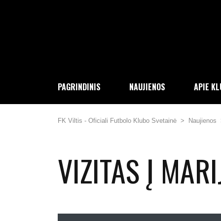
PAGRINDINIS
NAUJIENOS
APIE K
FK Viltis - Oficiali Futbolo Klubo Svetainė
>
Naujienos
VIZITAS Į MAR