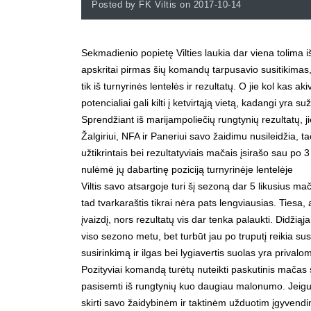
Posted by FK Viltis on 2017-10-14
Sekmadienio popietę Vilties laukia dar viena tolima i
apskritai pirmas šių komandų tarpusavio susitikimas, 
tik iš turnyrinės lentelės ir rezultatų. O jie kol kas
potencialiai gali kilti į ketvirtąją vietą, kadangi yra
Sprendžiant iš marijampoliečių rungtynių rezultatų, j
Žalgiriui, NFA ir Paneriui savo žaidimu nusileidžia
užtikrintais bei rezultatyviais mačais įsirašo sau po
nulėmė jų dabartinę poziciją turnyrinėje lentelėje
Viltis savo atsargoje turi šį sezoną dar 5 likusius ma
tad tvarkaraštis tikrai nėra pats lengviausias. Tiesa, 
įvaizdį, nors rezultatų vis dar tenka palaukti. Didži
viso sezono metu, bet turbūt jau po truputį reikia sus
susirinkimą ir ilgas bei lygiavertis suolas yra privalo
Pozityviai komandą turėtų nuteikti paskutinis mačas 
pasisemti iš rungtynių kuo daugiau malonumo. Jeigu su 
skirti savo žaidybinėm ir taktinėm užduotim įgyvendin