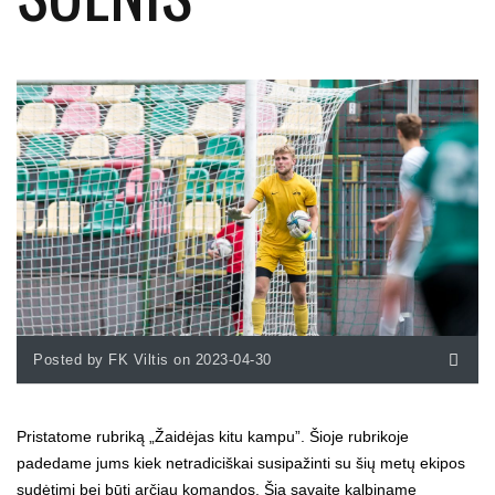
Posted by FK Viltis on 2023-04-30
Pristatome rubriką „Žaidėjas kitu kampu”. Šioje rubrikoje
padedame jums kiek netradiciškai susipažinti su šių metų ekipos
sudėtimi bei būti arčiau komandos. Šią savaitę kalbiname