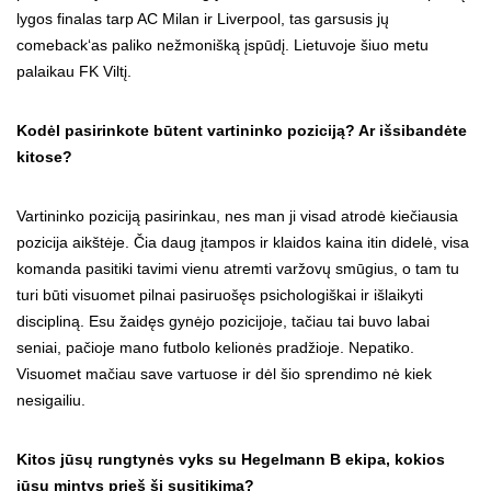
lygos finalas tarp AC Milan ir Liverpool, tas garsusis jų
comeback‘as paliko nežmonišką įspūdį. Lietuvoje šiuo metu
palaikau FK Viltį.
Kodėl pasirinkote būtent vartininko poziciją? Ar išsibandėte
kitose?
Vartininko poziciją pasirinkau, nes man ji visad atrodė kiečiausia
pozicija aikštėje. Čia daug įtampos ir klaidos kaina itin didelė, visa
komanda pasitiki tavimi vienu atremti varžovų smūgius, o tam tu
turi būti visuomet pilnai pasiruošęs psichologiškai ir išlaikyti
discipliną. Esu žaidęs gynėjo pozicijoje, tačiau tai buvo labai
seniai, pačioje mano futbolo kelionės pradžioje. Nepatiko.
Visuomet mačiau save vartuose ir dėl šio sprendimo nė kiek
nesigailiu.
Kitos jūsų rungtynės vyks su Hegelmann B ekipa, kokios
jūsų mintys prieš šį susitikimą?