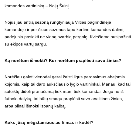
komandos vartininką – Nojų Šulnį.
Nojus jau antrą sezoną rungtyniauja Vilties pagrindinėje
komandoje ir per šiuos sezonus tapo kertine komandos dalimi,
padėjusia pasiekti ne vieną svarbią pergalę. Kviečiame susipažinti
su ekipos vartų sargu.
Ką norėtum išmokti? Kur norėtum praplėsti savo žinias?
Norėčiau galėti vienodai gerai žaisti ilgus perdavimus abejomis
kojomis, kaip tai daro aukščiausio lygio vartininkai. Manau, kad tai
suteiktų didelį pranašumą tiek man, tiek komandai. Jeigu ne iš
futbolo dalykų, tai būtų smagu praplėsti savo analitines žinias,
arba pilnai išmokti ispanų kalbą.
Koks jūsų mėgstamiausias filmas ir kodėl?