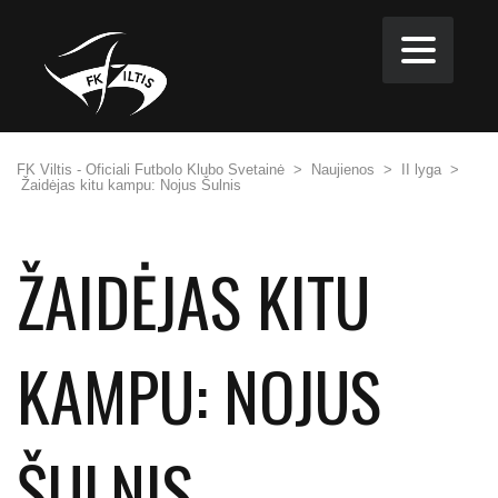
FK Viltis - Oficiali Futbolo Klubo Svetainė
>
Naujienos
>
II lyga
>
Žaidėjas kitu kampu: Nojus Šulnis
ŽAIDĖJAS KITU
KAMPU: NOJUS
ŠULNIS