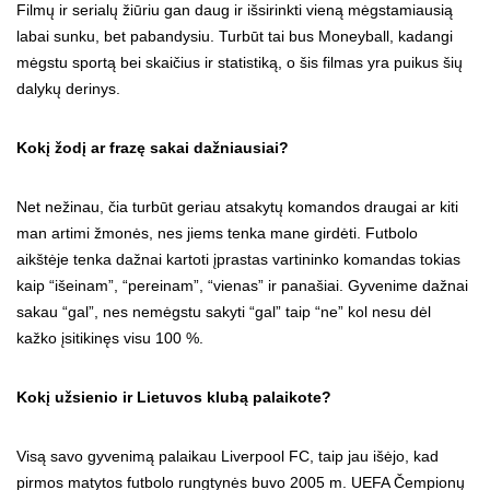
Filmų ir serialų žiūriu gan daug ir išsirinkti vieną mėgstamiausią
labai sunku, bet pabandysiu. Turbūt tai bus Moneyball, kadangi
mėgstu sportą bei skaičius ir statistiką, o šis filmas yra puikus šių
dalykų derinys.
Kokį žodį ar frazę sakai dažniausiai?
Net nežinau, čia turbūt geriau atsakytų komandos draugai ar kiti
man artimi žmonės, nes jiems tenka mane girdėti. Futbolo
aikštėje tenka dažnai kartoti įprastas vartininko komandas tokias
kaip “išeinam”, “pereinam”, “vienas” ir panašiai. Gyvenime dažnai
sakau “gal”, nes nemėgstu sakyti “gal” taip “ne” kol nesu dėl
kažko įsitikinęs visu 100 %.
Kokį užsienio ir Lietuvos klubą palaikote?
Visą savo gyvenimą palaikau Liverpool FC, taip jau išėjo, kad
pirmos matytos futbolo rungtynės buvo 2005 m. UEFA Čempionų