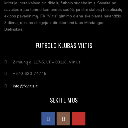
kriterijai nereikalavo itin didelių futbolo sugebėjimų. Savaitė po
savaitės ir jau turime komandos sudėtį, juridinį statusą bei oficialų
ekipos pavadinimą. FK “Viltis” gimimo diena skelbiama balandžio
3 dieną, o klubo steigėju ir direktoriumi tapo Mindaugas
Bielinskas.
FUTBOLO KLUBAS VILTIS
Žirmūnų g. 117-5, LT – 09118, Vilnius
+370 623 74745
info@fkviltis.lt
SEKITE MUS