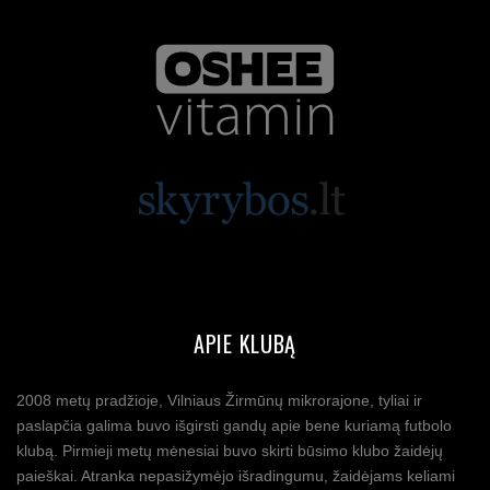
APIE KLUBĄ
2008 metų pradžioje, Vilniaus Žirmūnų mikrorajone, tyliai ir
paslapčia galima buvo išgirsti gandų apie bene kuriamą futbolo
klubą. Pirmieji metų mėnesiai buvo skirti būsimo klubo žaidėjų
paieškai. Atranka nepasižymėjo išradingumu, žaidėjams keliami