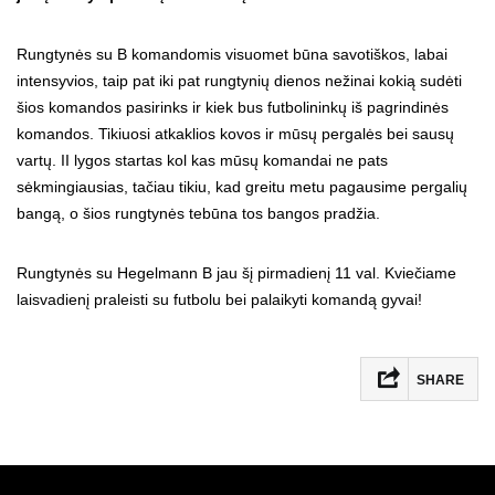
Rungtynės su B komandomis visuomet būna savotiškos, labai
intensyvios, taip pat iki pat rungtynių dienos nežinai kokią sudėti
šios komandos pasirinks ir kiek bus futbolininkų iš pagrindinės
komandos. Tikiuosi atkaklios kovos ir mūsų pergalės bei sausų
vartų. II lygos startas kol kas mūsų komandai ne pats
sėkmingiausias, tačiau tikiu, kad greitu metu pagausime pergalių
bangą, o šios rungtynės tebūna tos bangos pradžia.
Rungtynės su Hegelmann B jau šį pirmadienį 11 val. Kviečiame
laisvadienį praleisti su futbolu bei palaikyti komandą gyvai!
SHARE