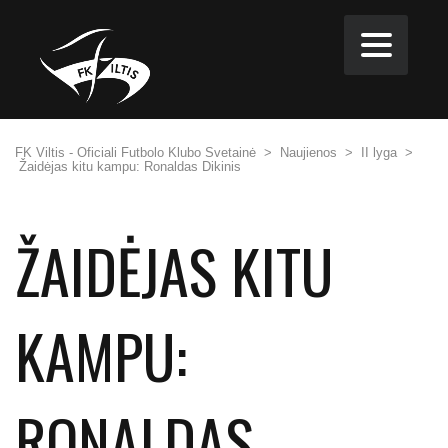
FK Viltis - Oficiali Futbolo Klubo Svetainė
>
Naujienos
>
II lyga
>
Žaidėjas kitu kampu: Ronaldas Dikinis
ŽAIDĖJAS KITU
KAMPU:
RONALDAS