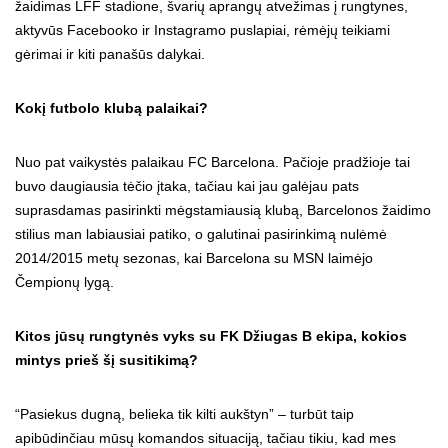
žaidimas LFF stadione, švarių aprangų atvežimas į rungtynes,
aktyvūs Facebooko ir Instagramo puslapiai, rėmėjų teikiami
gėrimai ir kiti panašūs dalykai.
Kokį futbolo klubą palaikai?
Nuo pat vaikystės palaikau FC Barcelona. Pačioje pradžioje tai
buvo daugiausia tėčio įtaka, tačiau kai jau galėjau pats
suprasdamas pasirinkti mėgstamiausią klubą, Barcelonos žaidimo
stilius man labiausiai patiko, o galutinai pasirinkimą nulėmė
2014/2015 metų sezonas, kai Barcelona su MSN laimėjo
Čempionų lygą.
Kitos jūsų rungtynės vyks su FK Džiugas B ekipa, kokios
mintys prieš šį susitikimą?
“Pasiekus dugną, belieka tik kilti aukštyn” – turbūt taip
apibūdinčiau mūsų komandos situaciją, tačiau tikiu, kad mes