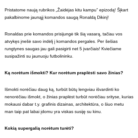
Pristatome naują rubrikos „Žaidėjas kitu kampu” epizodą! Šįkart
pakalbinome jaunąjį komandos saugą Ronaldą Dikinį!
Ronaldas prie komandos prisijungė tik šią vasarą, tačiau vos
atvykęs įnešė savo indėlį į komandos pergales. Per šešias
rungtynes saugas jau gali pasigirti net 5 įvarčiais! Kviečiame
susipažinti su jaunuoju futbolininku.
Ką norėtum išmokti? Kur norėtum praplėsti savo žinias?
Išmokti norėčiau daug ką, turbūt būtų lengviau išvardinti ko
nenorėčiau išmokt, o žinias praplėst turbūt norėčiau srityse, kurias
mokausi dabar t.y. grafinis dizainas, architektūra, o šiuo metu
man taip pat labai įdomu yra viskas susiję su kinu.
Kokią supergalią norėtum turėti?