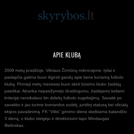
APIE KLUBĄ
2008 metų pradžioje, Vilniaus Žirmūnų mikrorajone, tyliai ir
paslapčia galima buvo išgirsti gandų apie bene kuriamą futbolo
klubą. Pirmieji metų mėnesiai buvo skirti būsimo klubo žaidėjų
paieškai. Atranka nepasižymėjo išradingumu, žaidėjams keliami
kriterijai nereikalavo itin didelių futbolo sugebėjimų. Savaitė po
savaitės ir jau turime komandos sudėtį, juridinį statusą bei oficialų
ekipos pavadinimą. FK “Viltis” gimimo diena skelbiama balandžio
3 dieną, o klubo steigėju ir direktoriumi tapo Mindaugas
Bielinskas.