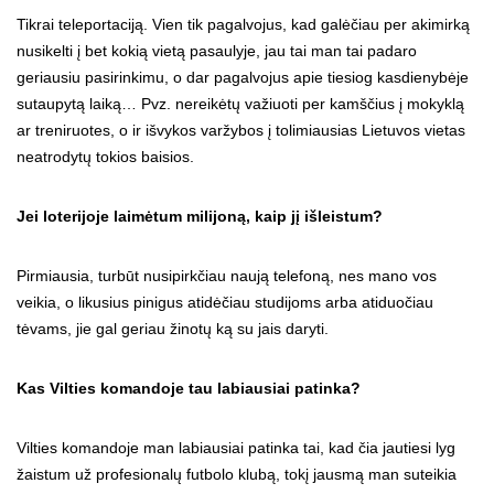
Tikrai teleportaciją. Vien tik pagalvojus, kad galėčiau per akimirką
nusikelti į bet kokią vietą pasaulyje, jau tai man tai padaro
geriausiu pasirinkimu, o dar pagalvojus apie tiesiog kasdienybėje
sutaupytą laiką… Pvz. nereikėtų važiuoti per kamščius į mokyklą
ar treniruotes, o ir išvykos varžybos į tolimiausias Lietuvos vietas
neatrodytų tokios baisios.
Jei loterijoje laimėtum milijoną, kaip jį išleistum?
Pirmiausia, turbūt nusipirkčiau naują telefoną, nes mano vos
veikia, o likusius pinigus atidėčiau studijoms arba atiduočiau
tėvams, jie gal geriau žinotų ką su jais daryti.
Kas Vilties komandoje tau labiausiai patinka?
Vilties komandoje man labiausiai patinka tai, kad čia jautiesi lyg
žaistum už profesionalų futbolo klubą, tokį jausmą man suteikia