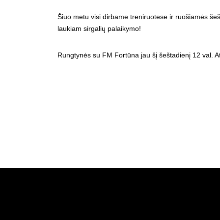
Šiuo metu visi dirbame treniruotese ir ruošiamės šešta
laukiam sirgalių palaikymo!
Rungtynės su FM Fortūna jau šį šeštadienį 12 val. Atv