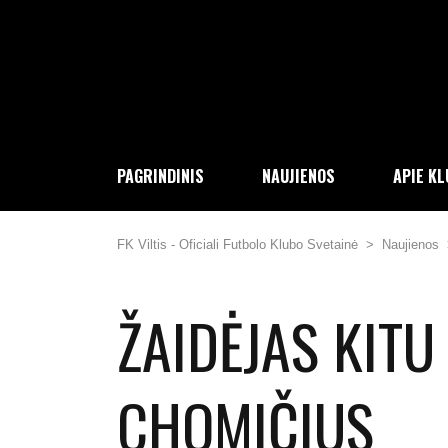
PAGRINDINIS
NAUJIENOS
APIE K
FK Viltis - Oficiali Futbolo Klubo Svetainė
>
Naujienos
ŽAIDĖJAS KIT
CHOMIČIUS