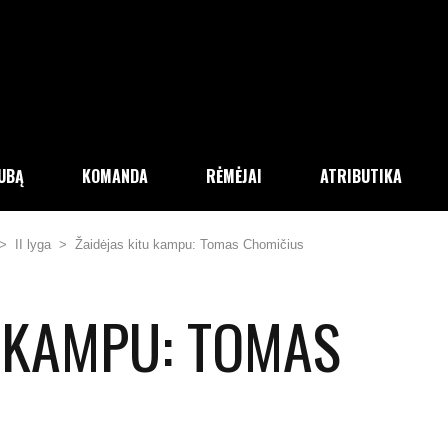
LUBĄ
KOMANDA
RĖMĖJAI
ATRIBUTIKA
>
II lyga
>
Žaidėjas kitu kampu: Tomas Chomičius
U KAMPU: TOMAS