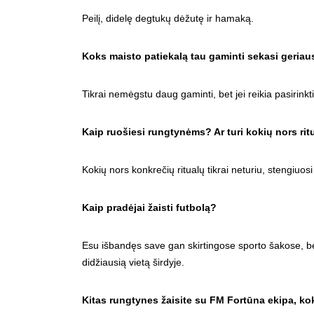
Peilį, didelę degtukų dėžutę ir hamaką.
Koks maisto patiekalą tau gaminti sekasi geriau
Tikrai nemėgstu daug gaminti, bet jei reikia pasirinkti
Kaip ruošiesi rungtynėms? Ar turi kokių nors ri
Kokių nors konkrečių ritualų tikrai neturiu, stengiuo
Kaip pradėjai žaisti futbolą?
Esu išbandęs save gan skirtingose sporto šakose, bet 
didžiausią vietą širdyje.
Kitas rungtynes žaisite su FM Fortūna ekipa, kok