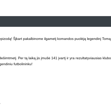
 epizodą! Šįkart pakalbinome ilgametį komandos puolėją legendinį Tomą
dešimtmetį. Per tą laiką jis įmušė 141 įvartį ir yra rezultatyviausias klubo
gendiniu futbolininku!
?