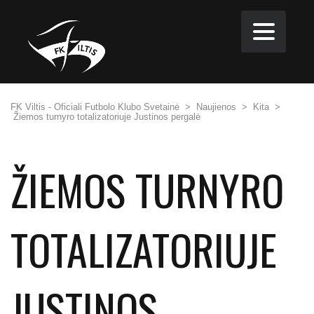
FK Viltis - Oficiali Futbolo Klubo Svetainė
>
Naujienos
>
Kita
>
Žiemos turnyro totalizatoriuje Justinos pergalė
ŽIEMOS TURNYRO
TOTALIZATORIUJE
JUSTINOS