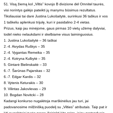
51. Visą žiemą kol „Viltis” kovojo B divizione dėl Omnitel taurės,
visi norintys galėjo pateikti jų manymu būsimus rezultatus.
Tiksliausiai tai darė Justina Lukošaitytė, surinkusi 36 taškus ir vos
1 taškeliu aplenkusi trijulę, kuri ir pasidalino 2-4 vietas.
Prizus, kaip jau minėjome, gaus pirmas 10 vietų užėmę dalyviai,
todėl nieko nelaukdami ir skelbiame visus laiminguosius.
1. Justina Lukošaitytė – 36 taškai
2.-4. Aivydas Ruškys – 35
2.-4. Vygantas Remeika – 35
2.-4. Kotryna Kulbytė – 35
5. Gintarė Bielinskaitė – 33
6.-7. Šarūnas Pajarskas – 32
6.-7. Edgar Kardis – 32
8. Vytenis Keturakis – 30
9. Vilintas Jakovlevas – 29
10. Bogdan Novitcki – 28
Kadangi konkurso nugalėtoja marškinėlius jau turi, jai
padovanosime milžinišką puodelį su „Vilties” atributais. Taip pat ir
kiti nugalėtojai turės progą išsirinkti kitą prizą, jeigu pretenduoja