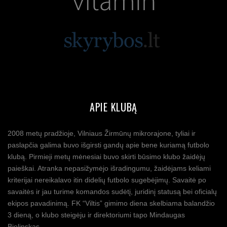
APIE KLUBĄ
2008 metų pradžioje, Vilniaus Žirmūnų mikrorajone, tyliai ir
paslapčia galima buvo išgirsti gandų apie bene kuriamą futbolo
klubą. Pirmieji metų mėnesiai buvo skirti būsimo klubo žaidėjų
paieškai. Atranka nepasižymėjo išradingumu, žaidėjams keliami
kriterijai nereikalavo itin didelių futbolo sugebėjimų. Savaitė po
savaitės ir jau turime komandos sudėtį, juridinį statusą bei oficialų
ekipos pavadinimą. FK “Viltis” gimimo diena skelbiama balandžio
3 dieną, o klubo steigėju ir direktoriumi tapo Mindaugas
Bielinskas.