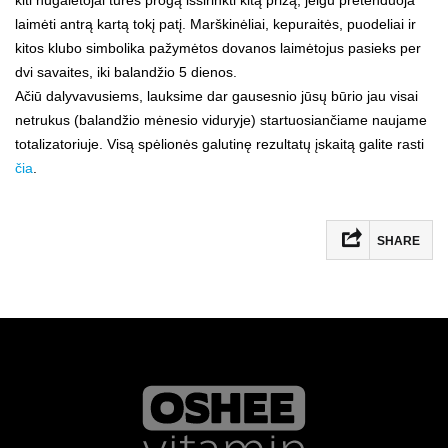
laimėti antrą kartą tokį patį. Marškinėliai, kepuraitės, puodeliai ir
kitos klubo simbolika pažymėtos dovanos laimėtojus pasieks per
dvi savaites, iki balandžio 5 dienos.
Ačiū dalyvavusiems, lauksime dar gausesnio jūsų būrio jau visai
netrukus (balandžio mėnesio viduryje) startuosiančiame naujame
totalizatoriuje. Visą spėlionės galutinę rezultatų įskaitą galite rasti
čia
.
SHARE