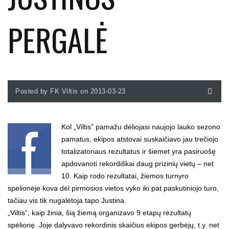
PERGALĖ
Posted by FK Viltis on 2013-03-23
Kol „Viltis” pamažu dėliojasi naujojo lauko sezono
pamatus, ekipos atstovai suskaičiavo jau trečiojo
totalizatoriaus rezultatus ir šiemet yra pasiruošę
apdovanoti rekordiškai daug prizinių vietų – net
10. Kaip rodo rezultatai, žiemos turnyro
spėlionėje kova dėl pirmosios vietos vyko iki pat paskutiniojo turo,
tačiau vis tik nugalėtoja tapo Justina.
„Viltis”, kaip žinia, šią žiemą organizavo 9 etapų rezultatų
spėlionę. Joje dalyvavo rekordinis skaičius ekipos gerbėjų, t.y. net