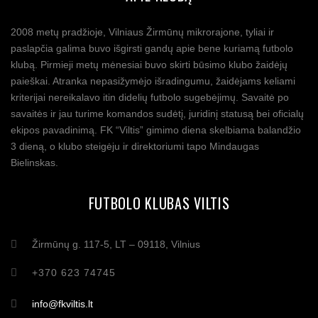
2008 metų pradžioje, Vilniaus Žirmūnų mikrorajone, tyliai ir
paslapčia galima buvo išgirsti gandų apie bene kuriamą futbolo
klubą. Pirmieji metų mėnesiai buvo skirti būsimo klubo žaidėjų
paieškai. Atranka nepasižymėjo išradingumu, žaidėjams keliami
kriterijai nereikalavo itin didelių futbolo sugebėjimų. Savaitė po
savaitės ir jau turime komandos sudėtį, juridinį statusą bei oficialų
ekipos pavadinimą. FK “Viltis” gimimo diena skelbiama balandžio
3 dieną, o klubo steigėju ir direktoriumi tapo Mindaugas
Bielinskas.
FUTBOLO KLUBAS VILTIS
Žirmūnų g. 117-5, LT – 09118, Vilnius
+370 623 74745
info@fkviltis.lt