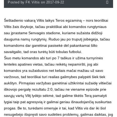
Posted by FK Viltis on 2017-09-22
Šeštadienio vakarą Viltis laikys Teros egzaminą – nors teoriškai
Viltis žais išvykoje, tačiau praktiškai abi komandos rungtyniaus
sau įprastame Senvagės stadione, kuriame sužaista didžioji
dauguma namų rungtynių. Ruduo jau po truputį įsibėgėja, tačiau
komandoms dar ganėtinai pasisekė dėl pakankamai šilto
savaitgalio, tad oras turėtų būti tobulas futbolui.
Šiuo metu komandos abi turi po 7 taškus ir užima turnyrinės
lentelės apatines vietas, tačiau reikėtų nepamiršti, jog abi
komandos yra sužaidusios net keliais mačai mažiau už savo
varžovus, tad teoriškai turi realias galimybes palypėti šiek tiek
aukštyn. Pirmąsias varžybas ganėtinai užtikrintai sužaidę viltiečiai
iškovojo pergalę rezultatu 2:0, tačiau ne viename epizode prie
savųjų vartų Viltį lydėjo sėkmė, tad galime tikėtis Terą pamatyti
lygiai taip pat agresyvią ir galimai geriau išnaudojančią susikurtas
progas. Be to, turėdami omenyje ir tai, kad Viltis vis dar iki šiol
nesugebėjo išspręsti savo sudėties problemų, galimas daiktas, jog