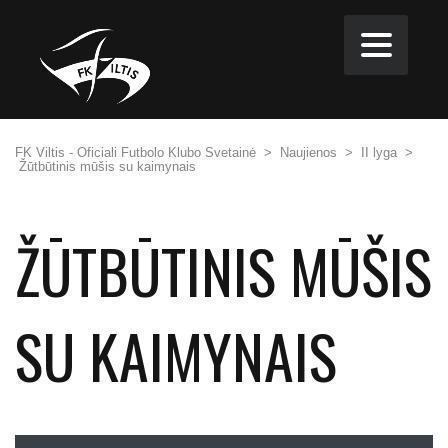
FK Viltis - Oficiali Futbolo Klubo Svetainė
>
Naujienos
>
II lyga
>
Žūtbūtinis mūšis su kaimynais
ŽŪTBŪTINIS MŪŠIS
SU KAIMYNAIS