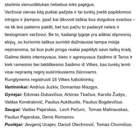
startinis vienuoliktukas nebebus toks pajėgus.
Varžovai vienas kitą puikiai pažįsta ir tai turėtų įnešti papildomos
intrigos ir įtampos, ypač kai iškovoti taškai bus dvigubos svarbos –
ne tik leis patiems pakilti, bet tuo pačiu to padaryti neleis ir
tiesioginiam varžovui. Be to, kadangi lygoje yra aiškiai stipresnių
ekipų, su kuriomis taškus surinkti dažniausiai tampa misija
neįmanoma, tai bus puiki proga realiai papildyti savo taškų kraitį.
Galime tikėtis intensyvaus, kieto ir agresyvaus žaidimo iš Teros ir
kiek ramesnio bei taktiškesnio žaidimo iš Vilties, kas turėtų lemti
visai neprastą reginį susirinkusiems žiūrovams.
Rungtynėms registruoti 16 Vilties futbolininkų:
Vartininkai:
Andrius Juzkiv, Domantas Mazgys.
Gynėjai:
Edvinas Dubavičius, Artūras Tkačius, Karolis Žudys,
Valdas Kondratovič, Paulius Aukštuolis, Paulius Bogdevičius.
Saugai:
Vaidas Pajarskas, Lech Pečuro, Tomas Malinauskas,
Paulius Pajarskas, Denis Romanov.
Puolėjai:
Jevgenij Ucajev, Dariuš Olechnovič, Tomas Chomičius.