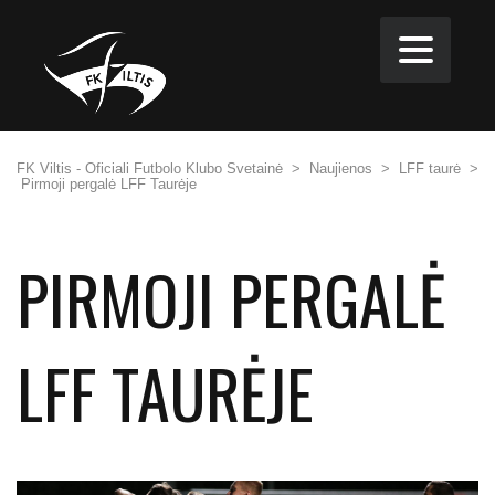
FK Viltis - Oficiali Futbolo Klubo Svetainė
>
Naujienos
>
LFF taurė
>
Pirmoji pergalė LFF Taurėje
PIRMOJI PERGALĖ
LFF TAURĖJE