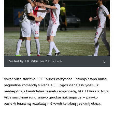
Posted by FK Viltis on 2018-05-02
Vakar Viltis startavo LFF Taurės varžybose. Pirmojo etapo burtai
pagrindinę komandą suvedė su III lygos vienais iš lyderių ir
neabejotinais kandidatais laimėti čempionatą, VGTU Vilkais. Nors
Viltis susitikime rungtyniavo gerokai nukraujavusi – pavyko
pasiekti teigiamą rezultatą ir iškovoti kelialapį į sekantį etapą.