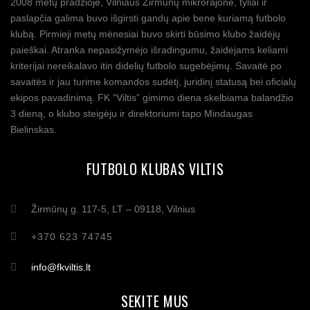
2008 metų pradžioje, Vilniaus Žirmūnų mikrorajone, tyliai ir
paslapčia galima buvo išgirsti gandų apie bene kuriamą futbolo
klubą. Pirmieji metų mėnesiai buvo skirti būsimo klubo žaidėjų
paieškai. Atranka nepasižymėjo išradingumu, žaidėjams keliami
kriterijai nereikalavo itin didelių futbolo sugebėjimų. Savaitė po
savaitės ir jau turime komandos sudėtį, juridinį statusą bei oficialų
ekipos pavadinimą. FK “Viltis” gimimo diena skelbiama balandžio
3 dieną, o klubo steigėju ir direktoriumi tapo Mindaugas
Bielinskas.
FUTBOLO KLUBAS VILTIS
Žirmūnų g. 117-5, LT – 09118, Vilnius
+370 623 74745
info@fkviltis.lt
SEKITE MUS