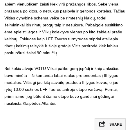
abiem vienuolikėm žaisti kiek virš pražangos ribos. Sekė viena
pražanga po kitos, o netrukus pasipylė ir geltonos kortelės. Tačiau
Vilties gynybinė schema veikė be rimtesnių klaidų, todėl
šeimininkai itin rimtų progų taip ir nesukūrė. Pabaigoje susitikimo
ėmė apleisti jėgos ir Vilkų kolektyve vienas po kito žaidėjai prašė
keitimų. Tokiuose kaip LFF Taurės turnyruose stipriai atsiliepia
ribotų keitimų taisyklė ir šioje grafoje Viltis pasirodė kiek labiau
pasiruošusi žaisti 90 minučių.
Bet kokiu atveju VGTU Vilkai paliko gerą įspūdį ir kaip anksčiau
buvo minėta – ši komanda labai realus pretendentas į III lygos
medalius. Viltis gi jau kitą savaitę pradeda II lygos kovas, o jau
rytoj 13:00 sužinos LFF Taurės antrojo etapo varžovą. Pernai,
priminsime, jog būtent šiame etape buvo ganėtinai gėdingai
nusileista Klaipėdos Atlantui.
SHARE