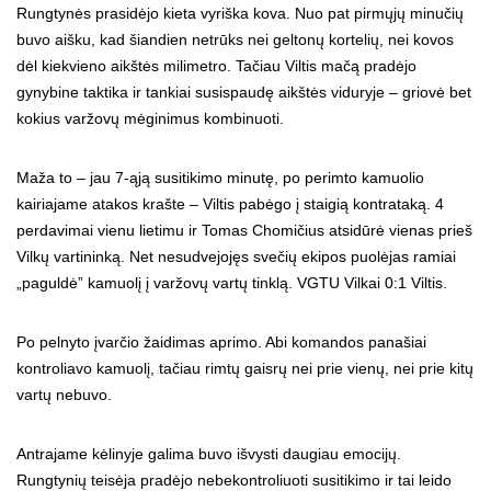
Rungtynės prasidėjo kieta vyriška kova. Nuo pat pirmųjų minučių
buvo aišku, kad šiandien netrūks nei geltonų kortelių, nei kovos
dėl kiekvieno aikštės milimetro. Tačiau Viltis mačą pradėjo
gynybine taktika ir tankiai susispaudę aikštės viduryje – griovė bet
kokius varžovų mėginimus kombinuoti.
Maža to – jau 7-ąją susitikimo minutę, po perimto kamuolio
kairiajame atakos krašte – Viltis pabėgo į staigią kontrataką. 4
perdavimai vienu lietimu ir Tomas Chomičius atsidūrė vienas prieš
Vilkų vartininką. Net nesudvejojęs svečių ekipos puolėjas ramiai
„paguldė” kamuolį į varžovų vartų tinklą. VGTU Vilkai 0:1 Viltis.
Po pelnyto įvarčio žaidimas aprimo. Abi komandos panašiai
kontroliavo kamuolį, tačiau rimtų gaisrų nei prie vienų, nei prie kitų
vartų nebuvo.
Antrajame kėlinyje galima buvo išvysti daugiau emocijų.
Rungtynių teisėja pradėjo nebekontroliuoti susitikimo ir tai leido