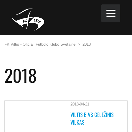
FK Viltis - Oficiali Futbolo Klubo Svetainė
>
2018
2018
2018-04-21
VILTIS B VS GELEŽINIS
VILKAS