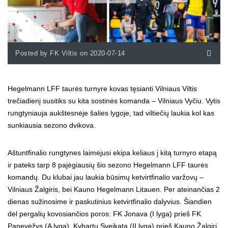
Posted by FK Viltis on 2020-07-14
Hegelmann LFF taurės turnyre kovas tęsianti Vilniaus Viltis
trečiadienį susitiks su kita sostinės komanda – Vilniaus Vyčiu. Vytis
rungtyniauja aukštesnėje šalies lygoje, tad viltiečių laukia kol kas
sunkiausia sezono dvikova.
Aštuntfinalio rungtynes laimėjusi ekipa keliaus į kitą turnyro etapą
ir pateks tarp 8 pajėgiausių šio sezono Hegelmann LFF taurės
komandų. Du klubai jau laukia būsimų ketvirtfinalio varžovų –
Vilniaus Žalgiris, bei Kauno Hegelmann Litauen. Per ateinančias 2
dienas sužinosime ir paskutinius ketvirtfinalio dalyvius. Šiandien
dėl pergalių kovosiančios poros: FK Jonava (I lyga) prieš FK
Panevėžys (A lyga), Kybartų Sveikata (II lyga) prieš Kauno Žalgirį