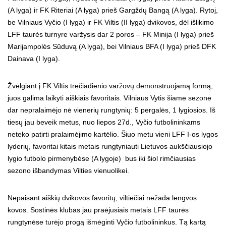
(A lyga) ir FK Riteriai (A lyga) prieš Gargždų Bangą (A lyga). Rytoj,
be Vilniaus Vyčio (I lyga) ir FK Viltis (II lyga) dvikovos, dėl išlikimo
LFF taurės turnyre varžysis dar 2 poros – FK Minija (I lyga) prieš
Marijampolės Sūduvą (A lyga), bei Vilniaus BFA (I lyga) prieš DFK
Dainava (I lyga).
Žvelgiant į FK Viltis trečiadienio varžovų demonstruojamą formą,
juos galima laikyti aiškiais favoritais. Vilniaus Vytis šiame sezone
dar nepralaimėjo nė vienerių rungtynių: 5 pergalės, 1 lygiosios. Iš
tiesų jau beveik metus, nuo liepos 27d., Vyčio futbolininkams
neteko patirti pralaimėjimo kartėlio. Šiuo metu vieni LFF I-os lygos
lyderių, favoritai kitais metais rungtyniauti Lietuvos aukščiausiojo
lygio futbolo pirmenybėse (A lygoje) bus iki šiol rimčiausias
sezono išbandymas Vilties vienuolikei.
Nepaisant aiškių dvikovos favoritų, viltiečiai nežada lengvos
kovos. Sostinės klubas jau praėjusiais metais LFF taurės
rungtynėse turėjo progą išmėginti Vyčio futbolininkus. Tą kartą