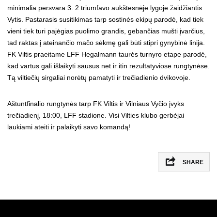
minimalia persvara 3: 2 triumfavo aukštesnėje lygoje žaidžiantis
Vytis. Pastarasis susitikimas tarp sostinės ekipų parodė, kad tiek
vieni tiek turi pajėgias puolimo grandis, gebančias mušti įvarčius,
tad raktas į ateinančio mačo sėkmę gali būti stipri gynybinė linija.
FK Viltis praeitame LFF Hegalmann taurės turnyro etape parodė,
kad vartus gali išlaikyti sausus net ir itin rezultatyviose rungtynėse.
Tą viltiečių sirgaliai norėtų pamatyti ir trečiadienio dvikovoje.
Aštuntfinalio rungtynės tarp FK Viltis ir Vilniaus Vyčio įvyks
trečiadienį, 18:00, LFF stadione. Visi Vilties klubo gerbėjai
laukiami ateiti ir palaikyti savo komandą!
SHARE