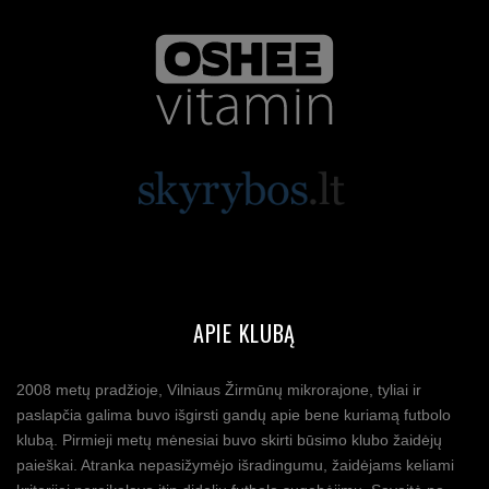
APIE KLUBĄ
2008 metų pradžioje, Vilniaus Žirmūnų mikrorajone, tyliai ir
paslapčia galima buvo išgirsti gandų apie bene kuriamą futbolo
klubą. Pirmieji metų mėnesiai buvo skirti būsimo klubo žaidėjų
paieškai. Atranka nepasižymėjo išradingumu, žaidėjams keliami