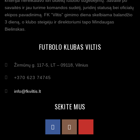
kriterijai nereikalavo itin didelių futbolo sugebėjimų. Savaitė po
savaitės ir jau turime komandos sudėtį, juridinį statusą bei oficialų
ekipos pavadinimą. FK “Viltis” gimimo diena skelbiama balandžio
3 dieną, o klubo steigėju ir direktoriumi tapo Mindaugas
Bielinskas.
FUTBOLO KLUBAS VILTIS
Žirmūnų g. 117-5, LT – 09118, Vilnius
+370 623 74745
info@fkviltis.lt
SEKITE MUS