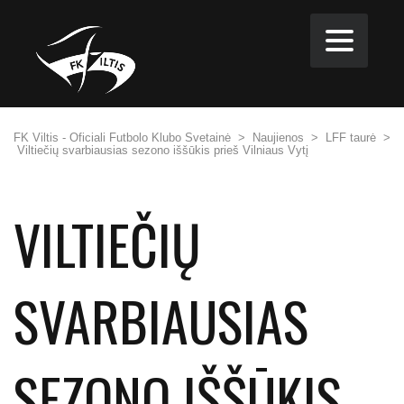
FK Viltis - Oficiali Futbolo Klubo Svetainė
>
Naujienos
>
LFF taurė
>
Viltiečių svarbiausias sezono iššūkis prieš Vilniaus Vytį
VILTIEČIŲ
SVARBIAUSIAS
SEZONO IŠŠŪKIS